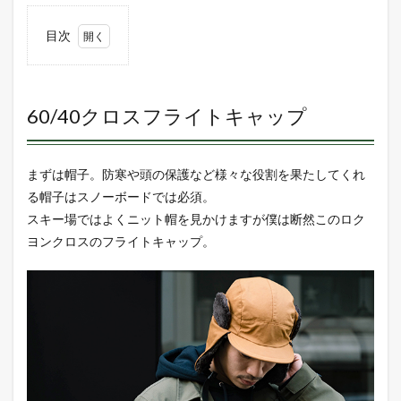
目次
1
60/40
クロ
スフ
60/40クロスフライトキャップ
ライ
トキ
ャッ
プ
まずは帽子。防寒や頭の保護など様々な役割を果たしてくれ
る帽子はスノーボードでは必須。
2
スキー場ではよくニット帽を見かけますが僕は断然このロク
SOLOTEX
AERO
ヨンクロスのフライトキャップ。
CAPSULE
GLOVE
3
60/40
クロ
ス撥
水ボ
アネ
ック