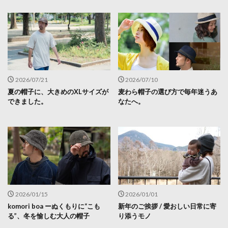
2026/07/21
2026/07/10
夏の帽子に、大きめのXLサイズが
麦わら帽子の選び方で毎年迷うあ
できました。
なたへ。
2026/01/15
2026/01/01
komori boa ーぬくもりに“こも
新年のご挨拶 / 愛おしい日常に寄
る”、冬を愉しむ大人の帽子
り添うモノ