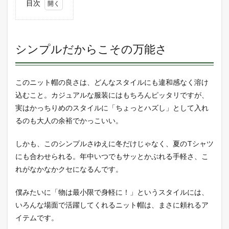
目次
1
シン
プル
だか
シンプルだからこその万能さ
らこ
その
万能
さ
このニット帽の良さは、どんなスタイルにも違和感なく溶け
込むこと。カジュアルな服装にはもちろんピッタリですが、
2
実はかっちりめのスタイルに「ちょっとハズし」として入れ
肝心
なの
るのも大人の余裕でかっこいい。
は、
やっ
しかも、このシンプルさゆえに冬だけじゃなく、夏のTシャツ
ぱり
かぶ
にも合わせられる。年中いつでもサッとかぶれる手軽さ、こ
り心
れがなかなかクセになるんです。
地
3
僕みたいに「物は最小限で身軽に！」というスタイルには、
「普
いろんな場面で活躍してくれるニット帽は、まさに頼れるア
通」、
イテムです。
でもそ
れで良