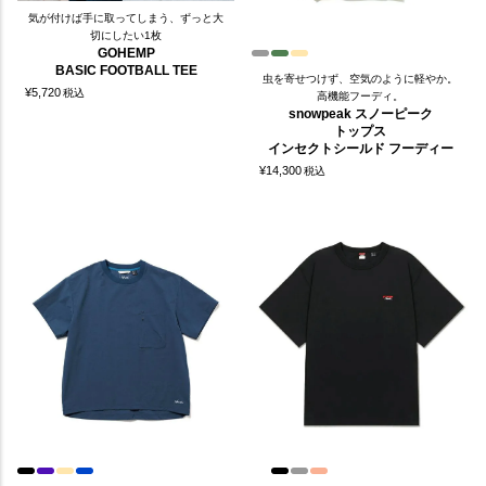
気が付けば手に取ってしまう、ずっと大
切にしたい1枚
GOHEMP
BASIC FOOTBALL TEE
虫を寄せつけず、空気のように軽やか。
¥
5,720
税込
高機能フーディ。
snowpeak スノーピーク
トップス
インセクトシールド フーディー
¥
14,300
税込