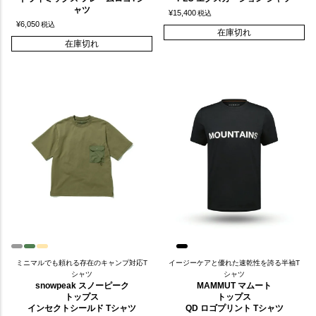
ャツ
¥
15,400
税込
¥
6,050
税込
在庫切れ
在庫切れ
ミニマルでも頼れる存在のキャンプ対応T
イージーケアと優れた速乾性を誇る半袖T
シャツ
シャツ
snowpeak スノーピーク
MAMMUT マムート
トップス
トップス
インセクトシールド Tシャツ
QD ロゴプリント Tシャツ