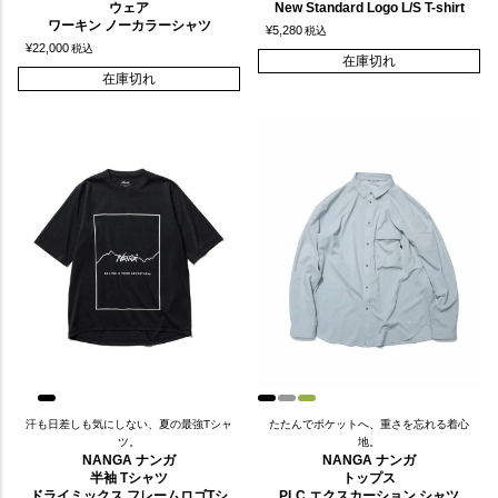
ウェア
New Standard Logo L/S T-shirt
ワーキン ノーカラーシャツ
¥
5,280
税込
¥
22,000
税込
在庫切れ
在庫切れ
汗も日差しも気にしない、夏の最強Tシャ
たたんでポケットへ、重さを忘れる着心
ツ。
地。
NANGA ナンガ
NANGA ナンガ
半袖 Tシャツ
トップス
ドライミックス フレームロゴTシ
PLC エクスカーション シャツ