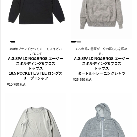
100年ブランドがつくる、“ちょうどい
100年前の意匠が、今の暮らしを暖め
い”ロンT
る。
A.G.SPALDING&BROS エージー
A.G.SPALDING&BROS エージー
スポルディング&ブロス
スポルディング&ブロス
トップス
トップス
18.5 POCKET L/S TEE ロングス
タートルトレーニングシャツ
リーブ Tシャツ
¥
25,850
税込
¥
10,780
税込