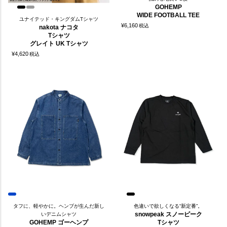
GOHEMP
WIDE FOOTBALL TEE
ユナイテッド・キングダムTシャツ
¥
6,160
税込
nakota ナコタ
Tシャツ
グレイト UK Tシャツ
¥
4,620
税込
タフに、軽やかに。ヘンプが生んだ新し
色違いで欲しくなる“新定番”。
snowpeak スノーピーク
いデニムシャツ
GOHEMP ゴーヘンプ
Tシャツ