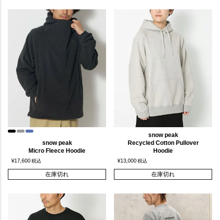
snow peak
snow peak
Recycled Cotton Pullover
Micro Fleece Hoodie
Hoodie
¥
17,600
¥
13,000
税込
税込
在庫切れ
在庫切れ