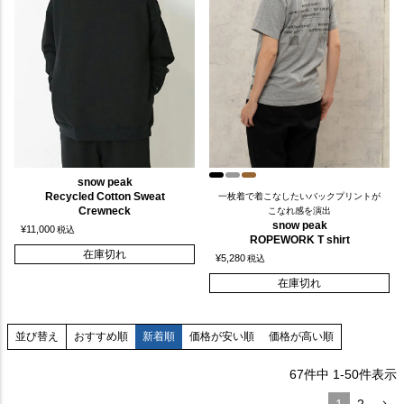
snow peak
Recycled Cotton Sweat
一枚着で着こなしたいバックプリントが
Crewneck
こなれ感を演出
snow peak
¥
11,000
税込
ROPEWORK T shirt
在庫切れ
¥
5,280
税込
在庫切れ
おすすめ順
新着順
価格が安い順
価格が高い順
並び替え
67
件中
1
-
50
件表示
1
2