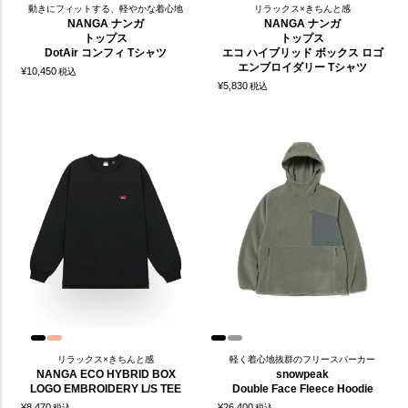
動きにフィットする、軽やかな着心地
リラックス×きちんと感
NANGA ナンガ
NANGA ナンガ
トップス
トップス
DotAir コンフィ Tシャツ
エコ ハイブリッド ボックス ロゴ
エンブロイダリー Tシャツ
¥
10,450
税込
¥
5,830
税込
リラックス×きちんと感
軽く着心地抜群のフリースパーカー
NANGA ECO HYBRID BOX
snowpeak
LOGO EMBROIDERY L/S TEE
Double Face Fleece Hoodie
¥
8,470
¥
26,400
税込
税込