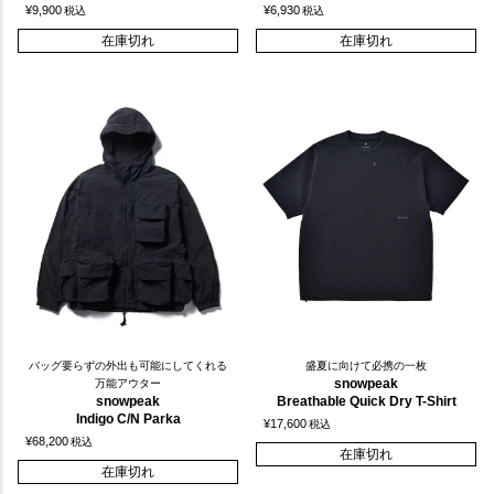
¥
9,900
¥
6,930
税込
税込
在庫切れ
在庫切れ
バッグ要らずの外出も可能にしてくれる
盛夏に向けて必携の一枚
snowpeak
万能アウター
snowpeak
Breathable Quick Dry T-Shirt
Indigo C/N Parka
¥
17,600
税込
¥
68,200
税込
在庫切れ
在庫切れ