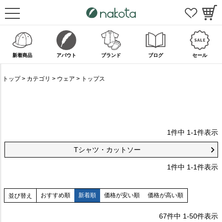
新着商品
アバウト
ブランド
ブログ
セール
トップ
カテゴリ
ウェア
トップス
1
件中
1
-
1
件表示
Tシャツ・カットソー
1
件中
1
-
1
件表示
おすすめ順
新着順
価格が安い順
価格が高い順
並び替え
67
件中
1
-
50
件表示