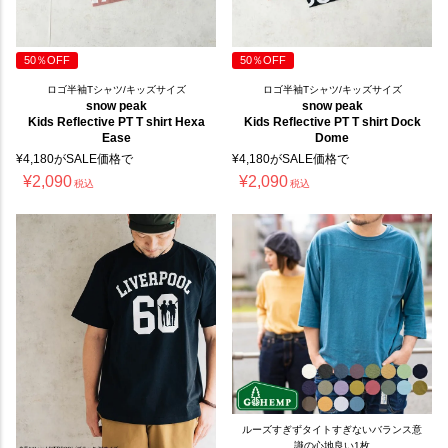
50％OFF
50％OFF
ロゴ半袖Tシャツ/キッズサイズ
ロゴ半袖Tシャツ/キッズサイズ
snow peak
snow peak
Kids Reflective PT T shirt Hexa
Kids Reflective PT T shirt Dock
Ease
Dome
¥
4,180
がSALE価格で
¥
4,180
がSALE価格で
¥
2,090
¥
2,090
税込
税込
ルーズすぎずタイトすぎないバランス意
識の心地良い1枚