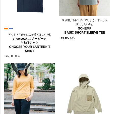
気が付けば手に取ってしまう、ずっと大
切にしたい1枚
GOHEMP
BASIC SHORT SLEEVE TEE
アウトドア好きにこそ着てほしい1枚
¥
5,390
税込
snowpeak スノーピーク
半袖 Tシャツ
CHOOSE YOUR LANTERN T
SHIRT
¥
5,500
税込