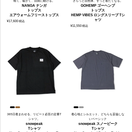
軽く、暖かく、自由に動ける。
さらっと自然体、ずっと着たくなる。
NANGA ナンガ
GOHEMP ゴーヘンプ
トップス
トップス
エアウォームフリーストップス
HEMP VIBES ロングスリーブ Tシ
ャツ
¥
17,600
税込
¥
11,550
税込
365日着まわせる、リピート必至の定番T
着心地とシルエット、どちらも妥協しな
シャツ。
いベーシック
snowpeak
snowpeak スノーピーク
Tシャツ
Tシャツ