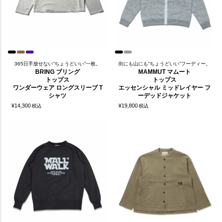
365日手放せない“ちょうどいい”一枚。
街にも山にも“ちょうどいい”フーディー。
BRING ブリング
MAMMUT マムート
トップス
トップス
ワンダーウェア ロングスリーブ T
エッセンシャル ミッドレイヤー フ
シャツ
ーデッドジャケット
¥
14,300
¥
19,800
税込
税込