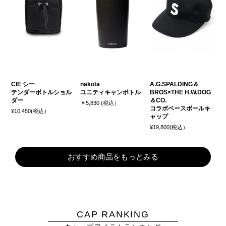
CIE シー
nakota
A.G.SPALDING＆
テンダーボトルショル
ユニティキャンボトル
BROS×THE H.W.DOG
ダー
＆CO.
￥5,830 (税込）
コラボベースボールキ
¥10,450(税込）
ャップ
¥19,800(税込）
おすすめ商品をもっとみる
CAP RANKING