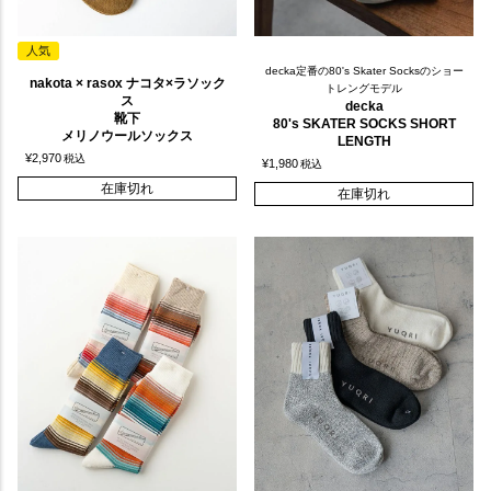
人気
decka定番の80's Skater Socksのショー
nakota × rasox ナコタ×ラソック
トレングモデル
ス
decka
靴下
80's SKATER SOCKS SHORT
メリノウールソックス
LENGTH
¥
2,970
税込
¥
1,980
税込
在庫切れ
在庫切れ