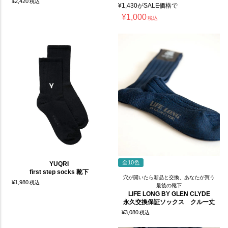
¥
2,420
税込
¥
1,430
がSALE価格で
¥
1,000
税込
全10色
YUQRI
first step socks 靴下
穴が開いたら新品と交換、あなたが買う
¥
1,980
税込
最後の靴下
LIFE LONG BY GLEN CLYDE
永久交換保証ソックス クルー丈
¥
3,080
税込