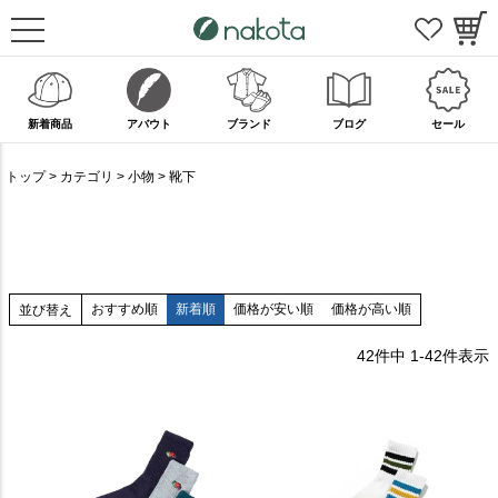
新着商品
アバウト
ブランド
ブログ
セール
トップ
カテゴリ
小物
靴下
おすすめ順
新着順
価格が安い順
価格が高い順
並び替え
42
件中
1
-
42
件表示