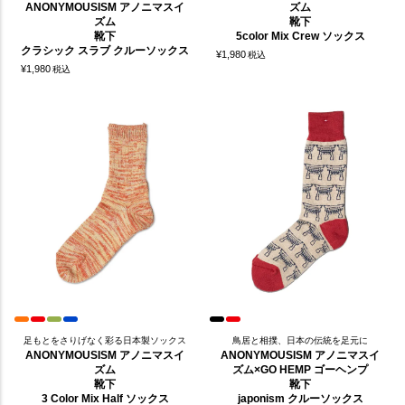
ANONYMOUSISM アノニマスイ
ズム
ズム
靴下
靴下
5color Mix Crew ソックス
クラシック スラブ クルーソックス
¥
1,980
税込
¥
1,980
税込
足もとをさりげなく彩る日本製ソックス
鳥居と相撲、日本の伝統を足元に
ANONYMOUSISM アノニマスイ
ANONYMOUSISM アノニマスイ
ズム
ズム×GO HEMP ゴーヘンプ
靴下
靴下
3 Color Mix Half ソックス
japonism クルーソックス