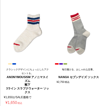
クラシックデザインにちょっとしたアク
毎日履ける、おしゃれな定番。
セントを。
ANONYMOUSISM アノニマスイ
NANGA セブンデイズ ソックス
ズム
¥
2,750
税込
靴下
3ライン スラブクウォーター ソッ
クス
¥
1,650
がSALE価格で
¥
1,650
税込