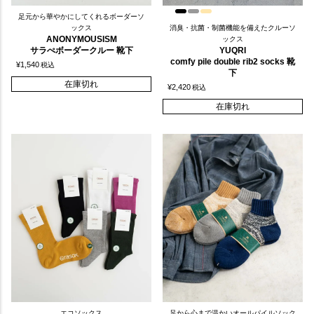
足元から華やかにしてくれるボーダーソ
ックス
消臭・抗菌・制菌機能を備えたクルーソ
ANONYMOUSISM
ックス
サラぺボーダークルー 靴下
YUQRI
comfy pile double rib2 socks 靴
¥
1,540
税込
下
在庫切れ
¥
2,420
税込
在庫切れ
エコソックス
足から心まで温かいオールパイルソック