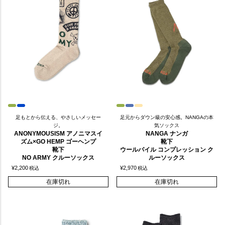
足もとから伝える、やさしいメッセー
足元からダウン級の安心感。NANGAの本
ジ。
気ソックス
ANONYMOUSISM アノニマスイ
NANGA ナンガ
ズム×GO HEMP ゴーヘンプ
靴下
靴下
ウールパイル コンプレッション ク
NO ARMY クルーソックス
ルーソックス
¥
2,200
¥
2,970
税込
税込
在庫切れ
在庫切れ