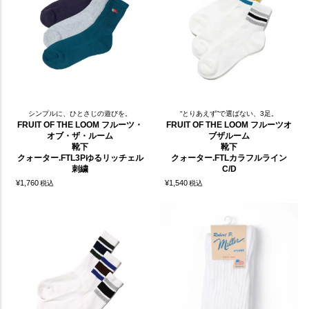
シンプルに、ひとさじの遊びを。
“とりあえず”で選ばない、3足。
FRUIT OF THE LOOM フルーツ・
FRUIT OF THE LOOM フルーツオ
オブ・ザ・ルーム
ブザルーム
靴下
靴下
クォーター.FTL3Pゆるリッチェル
クォーター.FTLカラフルライン
刺繍
C/D
¥
1,760
¥
1,540
税込
税込