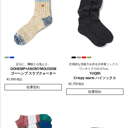
足元に、機能と心地よさ。
圧倒的な消臭力を誇る日本製ソックス。
GOHEMP×ANONYMOUSISM
ワンサイズで22-27cm。
ゴーヘンプ スラブクォーター
YUQRI
Crispy warm ハイソックス
¥
1,650
税込
¥
2,750
税込
在庫切れ
在庫切れ