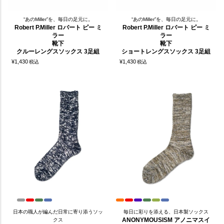
“あのMiller”を、毎日の足元に。
“あのMiller”を、毎日の足元に。
Robert P.Miller ロバート ピー ミ
Robert P.Miller ロバート ピー ミ
ラー
ラー
靴下
靴下
クルーレングスソックス 3足組
ショートレングスソックス 3足組
¥
1,430
¥
1,430
税込
税込
日本の職人が編んだ日常に寄り添うソッ
毎日に彩りを添える、日本製ソックス
ANONYMOUSISM アノニマスイ
クス