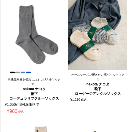
オールシーズン履きたい底パイルソック
高機能素材を使用したオリジナルソック
ス
nakota ナコタ
ス。
nakota ナコタ
靴下
靴下
ローゲージアンクルソックス
コーデュラリブクルーソックス
¥
1,210
税込
¥
1,650
がSALE価格で
¥
980
税込