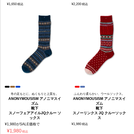
¥
1,650
¥
2,200
税込
税込
冬の足もとに、ぬくもりと上質を。
ふんわり柔らかい、ウールソックス。
ANONYMOUSISM アノニマスイ
ANONYMOUSISM アノニマスイ
ズム
ズム
靴下
靴下
スノーフェアアイルJQクルー ソ
スノーリンクス JQ クルーソック
ックス
ス
¥
1,980
がSALE価格で
¥
1,980
税込
¥
1,980
税込