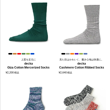
上質を足元に
見た目はかわいく、履き心地は快適に。
decka
decka
Giza Cotton Mercerized Socks
Cashmere Cotton Ribbed Socks
¥
2,200
¥
2,640
税込
税込