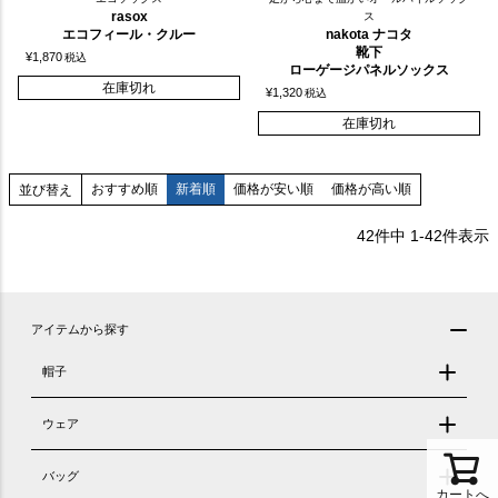
rasox
ス
エコフィール・クルー
nakota ナコタ
靴下
¥
1,870
税込
ローゲージパネルソックス
在庫切れ
¥
1,320
税込
在庫切れ
おすすめ順
新着順
価格が安い順
価格が高い順
並び替え
42
件中
1
-
42
件表示
アイテムから探す
帽子
ウェア
バッグ
カートへ