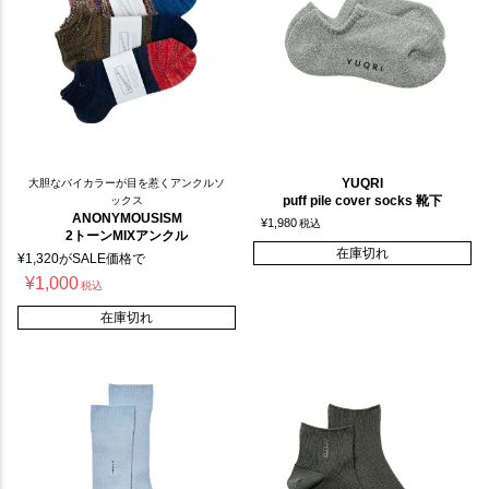
YUQRI
大胆なバイカラーが目を惹くアンクルソ
puff pile cover socks 靴下
ックス
ANONYMOUSISM
¥
1,980
税込
2トーンMIXアンクル
在庫切れ
¥
1,320
がSALE価格で
¥
1,000
税込
在庫切れ