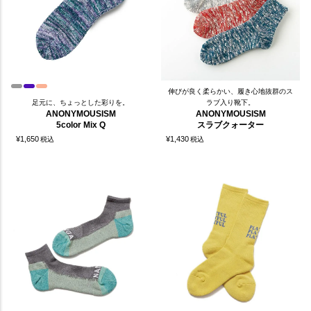
伸びが良く柔らかい、履き心地抜群のス
足元に、ちょっとした彩りを。
ラブ入り靴下。
ANONYMOUSISM
ANONYMOUSISM
5color Mix Q
スラブクォーター
¥
1,650
¥
1,430
税込
税込