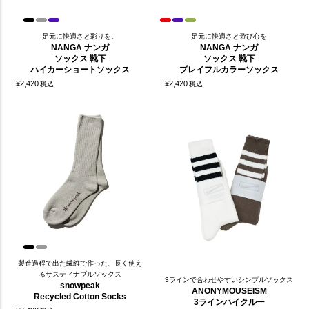
足元に快適さと彩りを。
足元に快適さと遊び心を
NANGA ナンガ
NANGA ナンガ
ソックス 靴下
ソックス 靴下
ハイカーショートソックス
プレイフルカラーソックス
¥
2,420
¥
2,420
税込
税込
製造過程で出た繊維で作った、長く使え
るサスティナブルソックス
3ラインで合わせやすいシンプルソックス
snowpeak
ANONYMOUSEISM
Recycled Cotton Socks
3ラインハイクルー