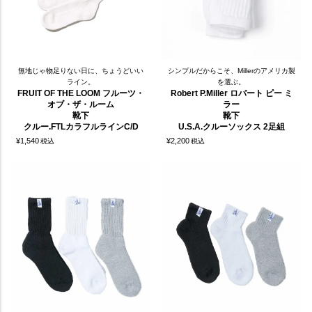
無地じゃ物足りない日に、ちょうどいい
シンプルだからこそ、Millerのアメリカ製
ライン。
を選ぶ。
FRUIT OF THE LOOM フルーツ・
Robert P.Miller ロバート ピー ミ
オブ・ザ・ルーム
ラー
靴下
靴下
クルー.FTLカラフルラインC/D
U.S.A.クルーソックス 2足組
¥
1,540
¥
2,200
税込
税込