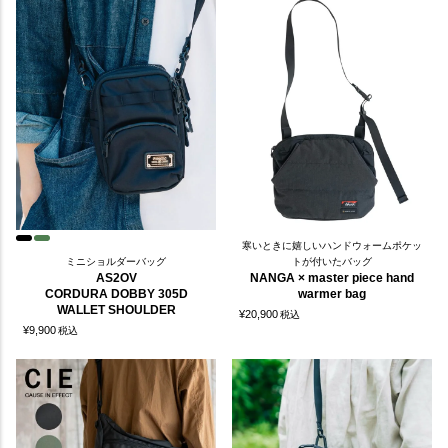
寒いときに嬉しいハンドウォームポケッ
ミニショルダーバッグ
トが付いたバッグ
AS2OV
NANGA × master piece hand
CORDURA DOBBY 305D
warmer bag
WALLET SHOULDER
¥
20,900
税込
¥
9,900
税込