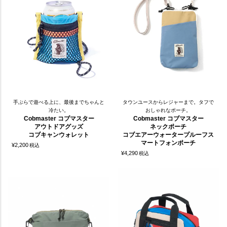
手ぶらで遊べる上に、最後までちゃんと
タウンユースからレジャーまで。タフで
冷たい。
おしゃれなポーチ。
Cobmaster コブマスター
Cobmaster コブマスター
アウトドアグッズ
ネックポーチ
コブキャンウォレット
コブエアーウォータープルーフス
マートフォンポーチ
¥
2,200
税込
¥
4,290
税込