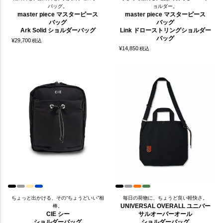
バッグ。
ョルダー。
master piece マスターピース
master piece マスターピース
バッグ
バッグ
Ark Solid ショルダーバッグ
Link ドローストリングショルダー
バッグ
¥
29,700
税込
¥
14,850
税込
ちょっと出かける、その“ちょうどいい”相
毎日の荷物に、ちょうど良い軽快さ。
UNIVERSAL OVERALL ユニバー
棒。
CIE シー
サルオーバーオール
ショルダーバッグ
ショルダーバッグ