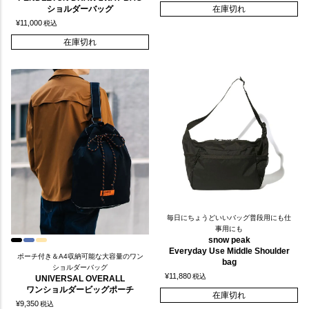
ショルダーバッグ
在庫切れ
¥
11,000
税込
在庫切れ
毎日にちょうどいいバッグ普段用にも仕
事用にも
snow peak
Everyday Use Middle Shoulder
ポーチ付き＆A4収納可能な大容量のワン
bag
ショルダーバッグ
¥
11,880
税込
UNIVERSAL OVERALL
ワンショルダービッグポーチ
在庫切れ
¥
9,350
税込