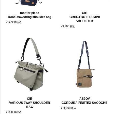
master piece
CIE
Root Drawstring shoulder bag
GRID-3 BOTTLE MINI
SHOULDER
¥
14,300
税込
¥
9,900
税込
CIE
AS2OV
VARIOUS 2WAY SHOULDER
CORDURA FINETEX SACOCHE
BAG
¥
11,000
税込
¥
14,850
税込