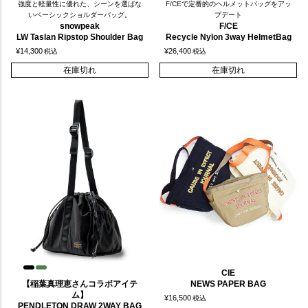
強度と軽量性に優れた、シーンを選ばな
F/CEで定番的のヘルメットバッグをアッ
いベーシックショルダーバッグ。
プデート
snowpeak
F/CE
LW Taslan Ripstop Shoulder Bag
Recycle Nylon 3way HelmetBag
¥
14,300
¥
26,400
税込
税込
在庫切れ
在庫切れ
CIE
【稲葉真理恵さんコラボアイテ
NEWS PAPER BAG
ム】
¥
16,500
税込
PENDLETON DRAW 2WAY BAG