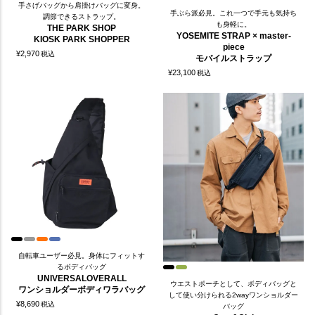
手さげバッグから肩掛けバッグに変身。
手ぶら派必見。これ一つで手元も気持ち
調節できるストラップ。
も身軽に。
THE PARK SHOP
YOSEMITE STRAP × master-
KIOSK PARK SHOPPER
piece
¥
2,970
税込
モバイルストラップ
¥
23,100
税込
自転車ユーザー必見。身体にフィットす
るボディバッグ
UNIVERSALOVERALL
ウエストポーチとして、ボディバッグと
ワンショルダーボディワラバッグ
して使い分けられる2wayワンショルダー
¥
8,690
税込
バッグ