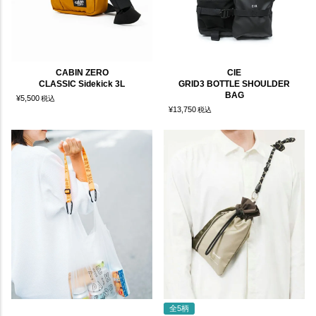
CABIN ZERO
CIE
CLASSIC Sidekick 3L
GRID3 BOTTLE SHOULDER
BAG
¥
5,500
税込
¥
13,750
税込
全5柄