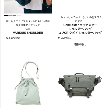
「ちょっとおでかけ」を、いちばんラク
様々な人のライフスタイルに新しい価値
にする。
Cobmaster コブマスター
観を提案するブランド
CIE
ショルダーバッグ
VARIOUS SHOULDER
コブCR クピド ショルダーバッグ
¥
13,200
¥
4,290
税込
税込
在庫切れ