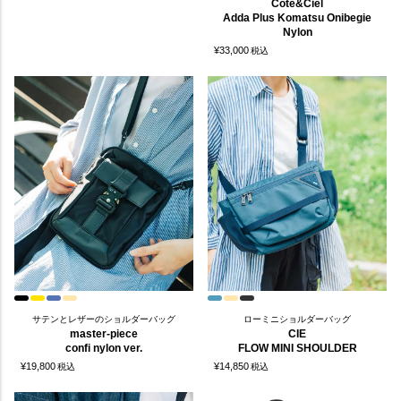
Cote&Ciel
Adda Plus Komatsu Onibegie
Nylon
¥
33,000
税込
サテンとレザーのショルダーバッグ
ローミニショルダーバッグ
master-piece
CIE
confi nylon ver.
FLOW MINI SHOULDER
¥
19,800
¥
14,850
税込
税込