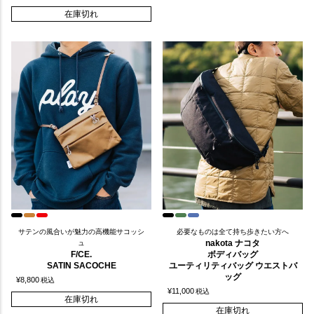
在庫切れ
サテンの風合いが魅力の高機能サコッシ
必要なものは全て持ち歩きたい方へ
nakota ナコタ
ュ
F/CE.
ボディバッグ
SATIN SACOCHE
ユーティリティバッグ ウエストバ
ッグ
¥
8,800
税込
¥
11,000
税込
在庫切れ
在庫切れ