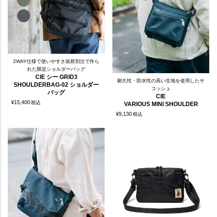
2WAY仕様で使いやすさ抜群別注で作ら
れた限定ショルダーバッグ
CIE シー GRID3
耐久性・防水性の高い生地を使用したサ
SHOULDERBAG-02 ショルダー
コッシュ
バッグ
CIE
¥
15,400
税込
VARIOUS MINI SHOULDER
¥
9,130
税込