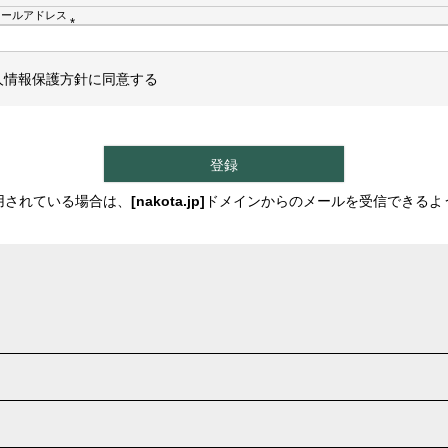
メールアドレス
(
必
須
人情報保護方針
に同意する
)
登録
用されている場合は、
[nakota.jp]
ドメインからのメールを受信できるよ