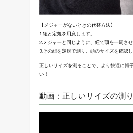
ズ展
開が
豊富
な帽
【メジャーがないときの代替方法】
子
1.紐と定規を用意します。
5
2.メジャーと同じように、紐で頭を一周さ
ま
と
3.その紐を定規で測り、頭のサイズを確認
め
正しいサイズを測ることで、より快適に帽
い！
動画：正しいサイズの測
動
画