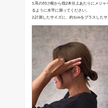
1.耳の付け根から指2本分上あたりにメジ
3
るように水平に測ってください。
【帽
2.計測したサイズに、約1cmをプラスした
子選
びの
コ
ツ】
サイ
ズ調
整が
でき
る帽
子
4
【帽
子選
びの
コ
ツ】
サイ