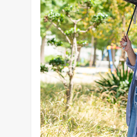
急な
雨に
も、
これ
一本
で安
心。
4
バッ
グに
すっ
ぽり
入
る、
折り
たた
みタ
イ
プ。
5