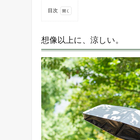
目次
1
想像
以上
想像以上に、涼しい。
に、
涼し
い。
2
男性
も、
どん
どん
取り
入れ
てい
ま
す。
3