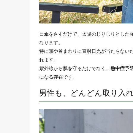
ナコ
タで
も、
日傘
の取
日傘をさすだけで、太陽のじりじりとした
り扱
いは
なります。
じめ
特に頭や首まわりに直射日光が当たらない
まし
た。
れます。
紫外線から肌を守るだけでなく、
熱中症予
6
さ
になる存在です。
い
ご
男性も、どんどん取り入
に