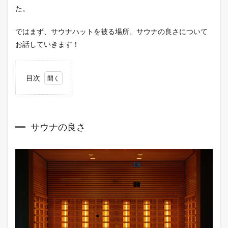
た。
ではまず、サウナハットを被る場所、サウナの良さについて
お話していきます！
目次
1
サウ
ナの
良さ
サウナの良さ
2
サウ
ナハ
ット
の効
果に
つい
て
3
nakota