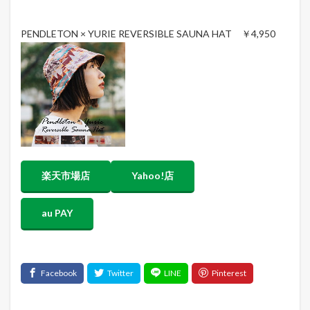
PENDLETON × YURIE REVERSIBLE SAUNA HAT ￥4,950
楽天市場店
Yahoo!店
au PAY