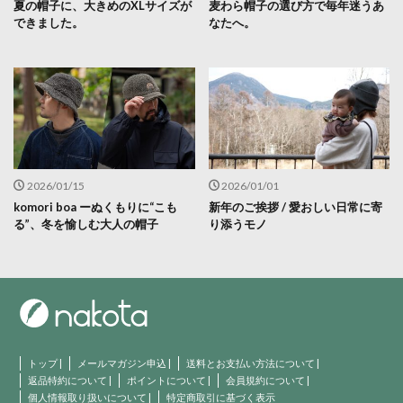
夏の帽子に、大きめのXLサイズが
麦わら帽子の選び方で毎年迷うあ
できました。
なたへ。
2026/01/15
2026/01/01
komori boa ーぬくもりに“こも
新年のご挨拶 / 愛おしい日常に寄
る”、冬を愉しむ大人の帽子
り添うモノ
トップ
|
メールマガジン申込
|
送料とお支払い方法について
|
返品特約について
|
ポイントについて
|
会員規約について
|
個人情報取り扱いについて
|
特定商取引に基づく表示