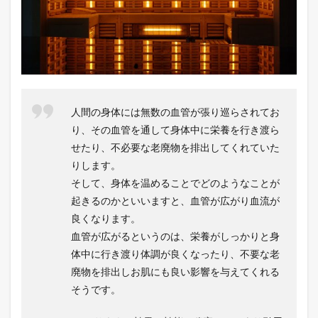
OUTDOOR
SAUNA
HAT
4
サウ
ナだ
けで
人間の身体には無数の血管が張り巡らされてお
はも
った
り、その血管を通して身体中に栄養を行き渡ら
いな
せたり、不必要な老廃物を排出してくれていた
い。
りします。
5
そして、身体を温めることでどのようなことが
まと
起きるのかといいますと、血管が広がり血流が
め
良くなります。
血管が広がるというのは、栄養がしっかりと身
体中に行き渡り体調が良くなったり、不要な老
廃物を排出しお肌にも良い影響を与えてくれる
そうです。