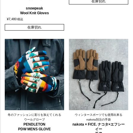
在庫切れ
snowpeak
Wool Knit Gloves
¥
7,480
税込
在庫切れ
冬のファッションに彩りを加えてくれる
ウィンタースポーツでも使用出来る
ウールグローブ
nakota別注の手袋
PENDLETON
nakota × F/CE. ナコタ×エフシー
PDW MENS GLOVE
イー