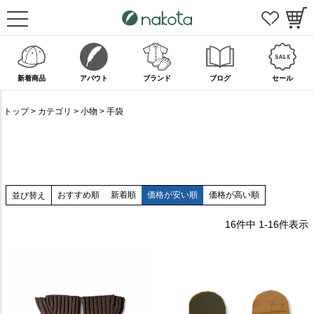
新着商品
アバウト
ブランド
ブログ
セール
トップ
カテゴリ
小物
手袋
おすすめ順
新着順
価格が安い順
価格が高い順
並び替え
16
件中
1
-
16
件表示