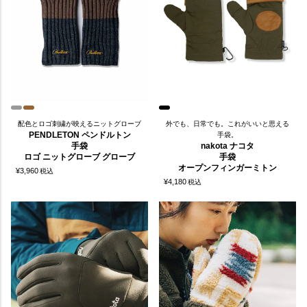
配色とロゴ刺繍が映えるニットグローブ
外でも、日常でも。これがいいと思える
PENDLETON ペンドルトン
手袋。
手袋
nakota ナコタ
ロゴ ニットグローブ グローブ
手袋
オープンフィンガーミトン
¥
3,960
税込
¥
4,180
税込