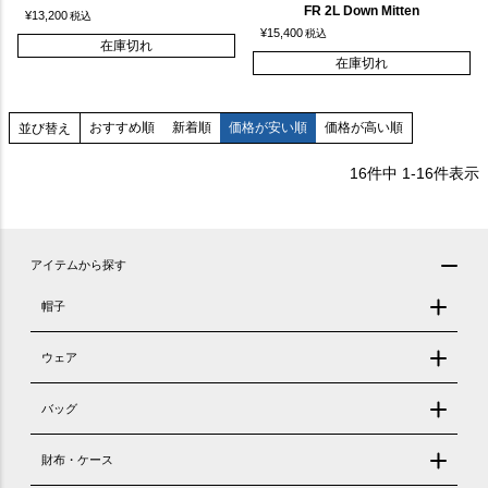
FR 2L Down Mitten
¥
13,200
税込
¥
15,400
税込
在庫切れ
在庫切れ
おすすめ順
新着順
価格が安い順
価格が高い順
並び替え
16
件中
1
-
16
件表示
アイテムから探す
帽子
ウェア
バッグ
財布・ケース