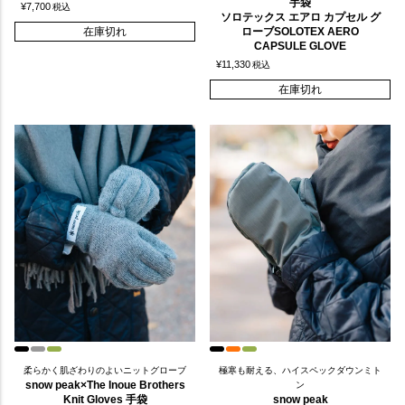
手袋
¥
7,700
税込
ソロテックス エアロ カプセル グ
在庫切れ
ローブSOLOTEX AERO
CAPSULE GLOVE
¥
11,330
税込
在庫切れ
柔らかく肌ざわりのよいニットグローブ
極寒も耐える、ハイスペックダウンミト
snow peak×The Inoue Brothers
ン
Knit Gloves 手袋
snow peak