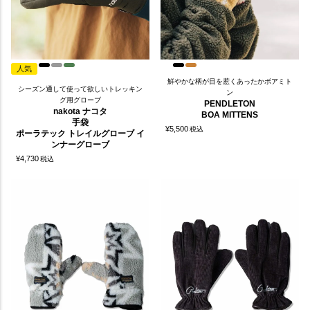
人気
鮮やかな柄が目を惹くあったかボアミト
シーズン通して使って欲しいトレッキン
ン
グ用グローブ
PENDLETON
nakota ナコタ
BOA MITTENS
手袋
¥
5,500
税込
ポーラテック トレイルグローブ イ
ンナーグローブ
¥
4,730
税込