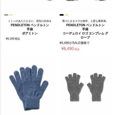
ミトンのあたたかさに、指先の自由を
着けたままスマホ操作、上質な素材感。
PENDLETON ペンドルトン
PENDLETON ペンドルトン
手袋
手袋
ボアミトン
コーデュロイ ロゴ エンブレム グ
ローブ
¥
6,160
税込
¥
6,490
がSALE価格で
¥
6,490
税込