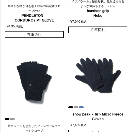
メリノウールと独自形状。包み込まれる
鮮やかな柄が目を惹く秋冬の新定番グロ
ような気持ちよさ。＜br＞
handson grip
ーブかい
PENDLETON
Hobo
CORDUROY PT GLOVE
¥
7,040
税込
¥
4,950
税込
在庫切れ
在庫切れ
snow peak ＜br＞Micro Fleece
Gloves
¥
7,480
税込
着用シーンを想定したフィンガーレスニ
ットグローブ