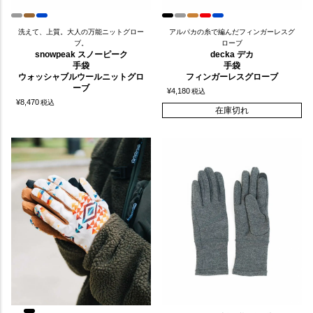
洗えて、上質。大人の万能ニットグロー
アルパカの糸で編んだフィンガーレスグ
ブ。
ローブ
snowpeak スノーピーク
decka デカ
手袋
手袋
ウォッシャブルウールニットグロ
フィンガーレスグローブ
ーブ
¥
4,180
税込
¥
8,470
税込
在庫切れ