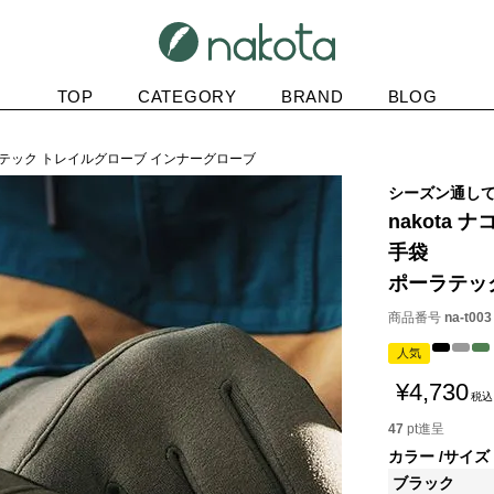
TOP
CATEGORY
BRAND
BLOG
ーラテック トレイルグローブ インナーグローブ
シーズン通し
nakota ナ
手袋
ポーラテッ
商品番号
na-t003
人気
¥
4,730
税込
47
pt進呈
カラー
サイズ
ブラック