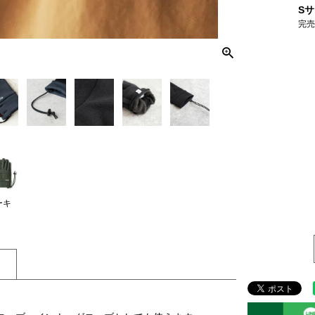
S
完
ーキ