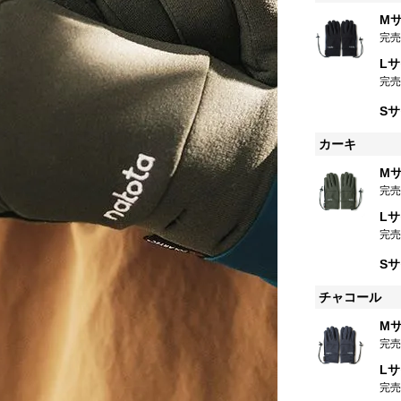
M
完
L
完
S
カーキ
M
完
L
完
S
チャコール
M
完
L
完