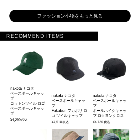
ファッション小物をもっと見る
RECOMMEND ITEMS
nakota ナコタ
ベースボールキャッ
nakota ナコタ
nakota ナコタ
プ
ベースボールキャッ
ベースボールキャッ
コットンツイル ロゴ
プ
プ
ベースボールキャッ
Fukabori フカボリ ロ
ボールハイクキャッ
プ
ゴ ツイルキャップ
プ ロクヨンクロス
¥
4,290
税込
¥
4,510
¥
4,730
税込
税込