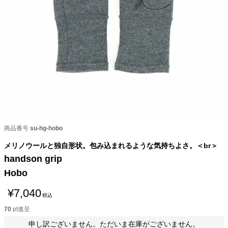
商品番号
su-hg-hobo
メリノウールと独自形状。包み込まれるような気持ちよさ。＜br＞
handson grip
Hobo
¥
7,040
税込
70
pt進呈
申し訳ございません。ただいま在庫がございません。