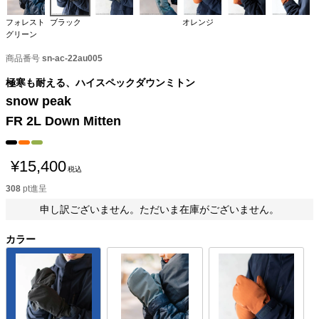
フォレスト
ブラック
オレンジ
グリーン
商品番号
sn-ac-22au005
極寒も耐える、ハイスペックダウンミトン
snow peak
FR 2L Down Mitten
¥
15,400
税込
308
pt進呈
申し訳ございません。ただいま在庫がございません。
カラー