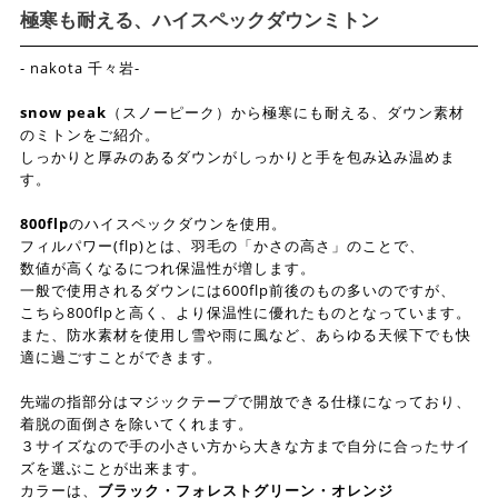
極寒も耐える、ハイスペックダウンミトン
- nakota 千々岩-
snow peak
（スノーピーク）から極寒にも耐える、ダウン素材
のミトンをご紹介。
しっかりと厚みのあるダウンがしっかりと手を包み込み温めま
す。
800flp
のハイスペックダウンを使用。
フィルパワー(flp)とは、羽毛の「かさの高さ」のことで、
数値が高くなるにつれ保温性が増します。
一般で使用されるダウンには600flp前後のもの多いのですが、
こちら800flpと高く、より保温性に優れたものとなっています。
また、防水素材を使用し雪や雨に風など、あらゆる天候下でも快
適に過ごすことができます。
先端の指部分はマジックテープで開放できる仕様になっており、
着脱の面倒さを除いてくれます。
３サイズなので手の小さい方から大きな方まで自分に合ったサイ
ズを選ぶことが出来ます。
カラーは、
ブラック・フォレストグリーン・オレンジ