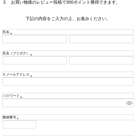
お買い物後のレビュー投稿で300ポイント獲得できます。
下記の内容をご入力の上、お進みください。
氏名
(
必
須
氏名（フリガナ）
)
(
必
須
Ｅメールアドレス
)
(
必
須
パスワード
)
(
必
須
郵便番号
)
(
必
須