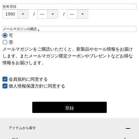
生年月日
メールマガジンの購読
可
(
否
必
須
メールマガジンをご購読いただくと、新製品やセール情報をお届け
)
します。またメールマガジン限定クーポンやプレゼントなどお得な
情報をお届けします。
会員規約
に同意する
個人情報保護方針
に同意する
登録
アイテムから探す