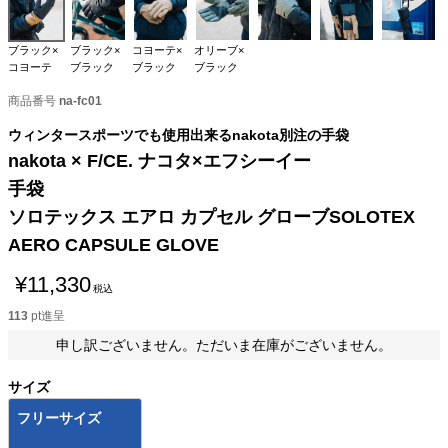
ブラック×
ブラック×
コヨーテ×
オリーブ×
コヨーテ
ブラック
ブラック
ブラック
商品番号
na-fc01
ウィンタースポーツでも使用出来るnakota別注の手袋
nakota × F/CE. ナコタ×エフシーイー
手袋
ソロテックス エアロ カプセル グローブSOLOTEX
AERO CAPSULE GLOVE
¥
11,330
税込
113
pt進呈
申し訳ございません。ただいま在庫がございません。
サイズ
フリーサイズ