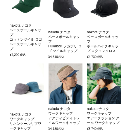
nakota ナコタ
ベースボールキャッ
nakota ナコタ
nakota ナコタ
プ
ベースボールキャッ
ベースボールキャッ
コットンツイル ロゴ
プ
プ
ベースボールキャッ
Fukabori フカボリ ロ
ボールハイクキャッ
プ
ゴ ツイルキャップ
プ ロクヨンクロス
¥
4,290
税込
¥
4,510
¥
4,730
税込
税込
nakota ナコタ
nakota ナコタ
ワークキャップ
ワークキャップ
nakota ナコタ
アクティビティトレ
エアークッション ク
ワークキャップ
イルワークキャップ
ール ワークキャップ
リネンクールリブワ
ークキャップ
¥
4,180
¥
3,740
税込
税込