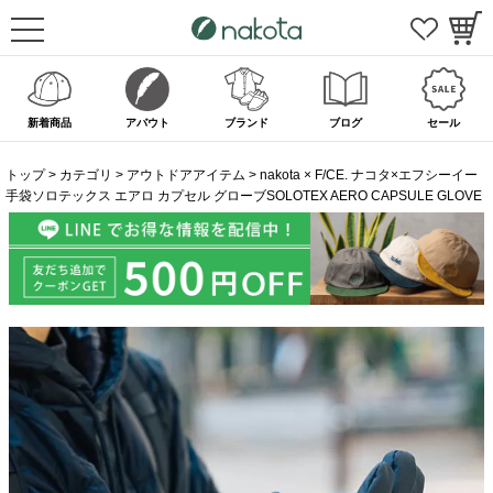
新着商品
アバウト
ブランド
ブログ
セール
トップ
カテゴリ
アウトドアアイテム
nakota × F/CE. ナコタ×エフシーイー
手袋ソロテックス エアロ カプセル グローブSOLOTEX AERO CAPSULE GLOVE