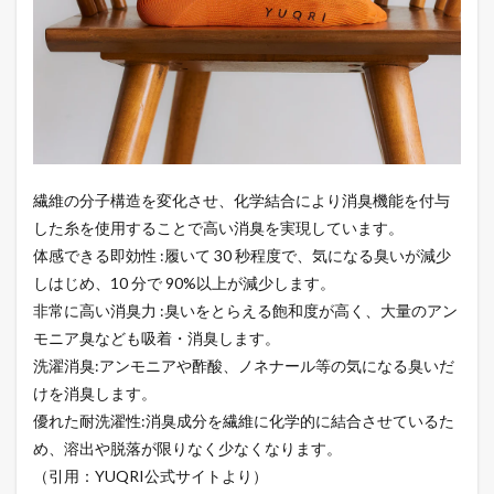
繊維の分子構造を変化させ、化学結合により消臭機能を付与
した糸を使用することで高い消臭を実現しています。
体感できる即効性 :履いて 30 秒程度で、気になる臭いが減少
しはじめ、10 分で 90%以上が減少します。
非常に高い消臭力 :臭いをとらえる飽和度が高く、大量のアン
モニア臭なども吸着・消臭します。
洗濯消臭:アンモニアや酢酸、ノネナール等の気になる臭いだ
けを消臭します。
優れた耐洗濯性:消臭成分を繊維に化学的に結合させているた
め、溶出や脱落が限りなく少なくなります。
（引用：YUQRI公式サイトより）