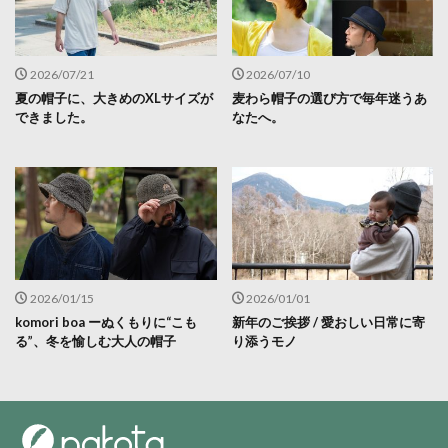
2026/07/21
2026/07/10
夏の帽子に、大きめのXLサイズが
麦わら帽子の選び方で毎年迷うあ
できました。
なたへ。
2026/01/15
2026/01/01
komori boa ーぬくもりに“こも
新年のご挨拶 / 愛おしい日常に寄
る”、冬を愉しむ大人の帽子
り添うモノ