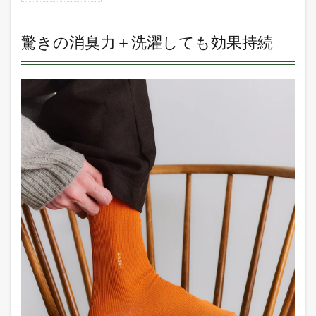
驚き
の消
臭力
驚きの消臭力＋洗濯しても効果持続
＋洗
濯し
ても
効果
持続
2
YUQRI
とは
3
デザ
イン
豊富
でお
しゃ
れ
4
さい
ごに