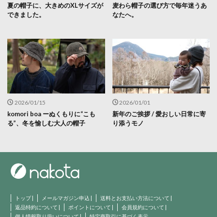
夏の帽子に、大きめのXLサイズが
麦わら帽子の選び方で毎年迷うあ
できました。
なたへ。
2026/01/15
2026/01/01
komori boa ーぬくもりに“こも
新年のご挨拶 / 愛おしい日常に寄
る”、冬を愉しむ大人の帽子
り添うモノ
トップ
|
メールマガジン申込
|
送料とお支払い方法について
|
返品特約について
|
ポイントについて
|
会員規約について
|
個人情報取り扱いについて
|
特定商取引に基づく表示