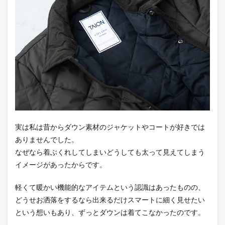
COLLARED
LONG
DOWN
COAT
4
MOUNTAIN
DOWN
PANTS
5
ア
ウトド
アのプ
ロが選
実は私は昔からダウン素材のジャケットやコートが好きでは
ぶ、信
頼のダ
ありませんでした。
ウンブ
なぜなら着ぶくれしてしまいどうしても太って見えてしまう
ランド
イメージがあったからです。
NANGA
6
軽くて暖かい機能的なアイテムという認識はあったものの、
最後
どうせお洒落をするなら出来るだけスマートに細く見せたい
に
という想いもあり、ずっとダウンは着てこなかったのです。