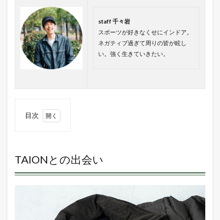
staff 千々岩
スポーツが好きなくせにインドア。
ネガティブ過ぎて周りの皆が眩し
い。強く生きていきたい。
目次
1
TAION
との出
会い
TAIONとの出会い
2
TAION=
体温
3
PIPING