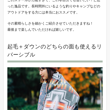
も手
った逸品です。長時間外にいるような釣りやキャンプなどの
まで
温か
アウトドアをする方には本当におススメです。
いポ
ケッ
その素晴らしさを細かくご紹介させていただきますね！
ト。
最後まで楽しんでいただければ嬉しいです。
4
ひざ
掛け
起毛＋ダウンのどちらの面も使えるリ
とし
ても
バーシブル
万能
な1
枚。