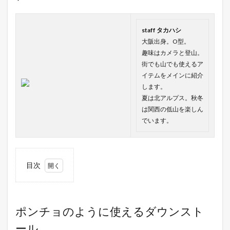
staff タカハシ
大阪出身。O型。
趣味はカメラと登山。
街でも山でも使えるア
イテムをメインに紹介
します。
夏は北アルプス。秋冬
は関西の低山を楽しん
でいます。
目次
1
ポン
チョ
のよ
ポンチョのように使えるダウンスト
うに
ール。
使え