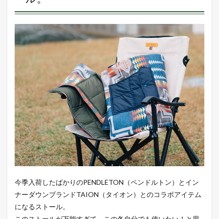
るダ
ウン
スト
ー
ル。
2
起毛
＋ダ
ウン
のど
ちら
の面
も使
える
リバ
ーシ
ブル
3
どち
今季入荷したばかりのPENDLETON（ペンドルトン）とイン
らの
ナーダウンブランドTAION（タイオン）とのコラボアイテム
面で
羽織
になるストール。
って
このストールが万能すぎて、この冬自分でも使いたい！と思