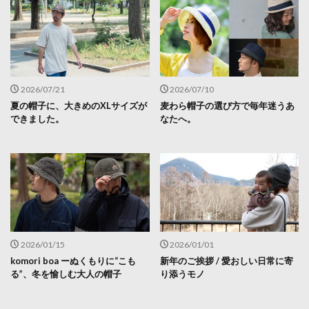
2026/07/21
2026/07/10
夏の帽子に、大きめのXLサイズが
麦わら帽子の選び方で毎年迷うあ
できました。
なたへ。
2026/01/15
2026/01/01
komori boa ーぬくもりに“こも
新年のご挨拶 / 愛おしい日常に寄
る”、冬を愉しむ大人の帽子
り添うモノ