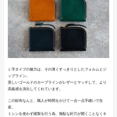
Colunalin
/ ブッテ
ーロレザ
ー 三つ折
り財布
3
フラッ
プタイ
プ 商
品名：
nakota
/ シー
ムレス
Ｌ字タイプの魅力は、その薄くすっきりとしたフォルムとジ
コンパ
クトウ
ップライン。
ォレッ
美しいゴールドのカーブラインがレザーとマッチして、より
ト
高級感を演出してくれています。
この財布なんと、職人が時間をかけて一点一点手縫いで生
産。
ミシンを使わず縫製を行う為、無駄な針穴が開くことなくキ