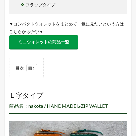
フラップタイプ
▼コンパクトウォレットをまとめて一気に見たいという方は
こちらから(^^)/▼
ミニウォレットの商品一覧
目次
1
Ｌ字タ
イプ 商品
名：nakota /
HANDMADE
Ｌ字タイプ
L-ZIP
WALLET
商品名：nakota / HANDMADE L-ZIP WALLET
2
三つ
折りタイ
プ 商品
名：
nakota