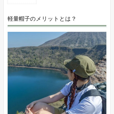
1
軽量
帽子
のメ
軽量帽子のメリットとは？
リッ
トと
は？
2
おす
すめ
の軽
量帽
子
3
ナコ
タ
ボー
ルハ
イク
メッ
シュ
キャ
ップ