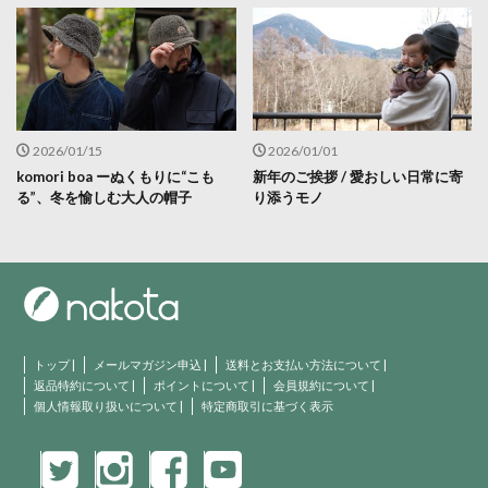
2026/01/15
2026/01/01
komori boa ーぬくもりに“こも
新年のご挨拶 / 愛おしい日常に寄
る”、冬を愉しむ大人の帽子
り添うモノ
トップ
|
メールマガジン申込
|
送料とお支払い方法について
|
返品特約について
|
ポイントについて
|
会員規約について
|
個人情報取り扱いについて
|
特定商取引に基づく表示