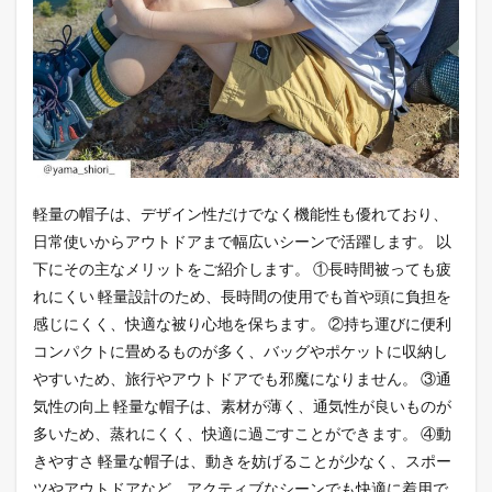
4
ナコ
タ
コン
ブナ
イロ
ンボ
ール
キャ
ップ
軽量の帽子は、デザイン性だけでなく機能性も優れており、
5
日常使いからアウトドアまで幅広いシーンで活躍します。 以
ナコ
下にその主なメリットをご紹介します。 ①長時間被っても疲
タ
れにくい 軽量設計のため、長時間の使用でも首や頭に負担を
トレ
イル
感じにくく、快適な被り心地を保ちます。 ②持ち運びに便利
ワー
コンパクトに畳めるものが多く、バッグやポケットに収納し
クキ
やすいため、旅行やアウトドアでも邪魔になりません。 ③通
ャッ
プ
気性の向上 軽量な帽子は、素材が薄く、通気性が良いものが
多いため、蒸れにくく、快適に過ごすことができます。 ④動
6
さい
きやすさ 軽量な帽子は、動きを妨げることが少なく、スポー
ごに
ツやアウトドアなど、アクティブなシーンでも快適に着用で