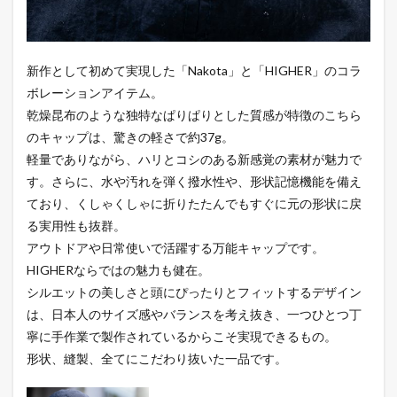
新作として初めて実現した「Nakota」と「HIGHER」のコラ
ボレーションアイテム。
乾燥昆布のような独特なぱりぱりとした質感が特徴のこちら
のキャップは、驚きの軽さで約37g。
軽量でありながら、ハリとコシのある新感覚の素材が魅力で
す。さらに、水や汚れを弾く撥水性や、形状記憶機能を備え
ており、くしゃくしゃに折りたたんでもすぐに元の形状に戻
る実用性も抜群。
アウトドアや日常使いで活躍する万能キャップです。
HIGHERならではの魅力も健在。
シルエットの美しさと頭にぴったりとフィットするデザイン
は、日本人のサイズ感やバランスを考え抜き、一つひとつ丁
寧に手作業で製作されているからこそ実現できるもの。
形状、縫製、全てにこだわり抜いた一品です。