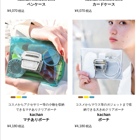
ペンケース
カードケース
¥
4,070
¥
4,070
税込
税込
コスメからアクセサリー等の小物を収納
コスメからマウス等のガジェットまで収
できるマチありクリアポーチ
納できる大きめクリアポーチ
kachan
kachan
マチありポーチ
ポーチ
¥
4,180
¥
4,180
税込
税込