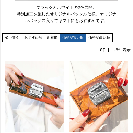
ブラックとホワイトの2色展開。
特別加工を施したオリジナルバックル仕様。オリジナ
ルボックス入りでギフトにもおすすめです。
おすすめ順
新着順
価格が安い順
価格が高い順
並び替え
8
件中
1
-
8
件表示