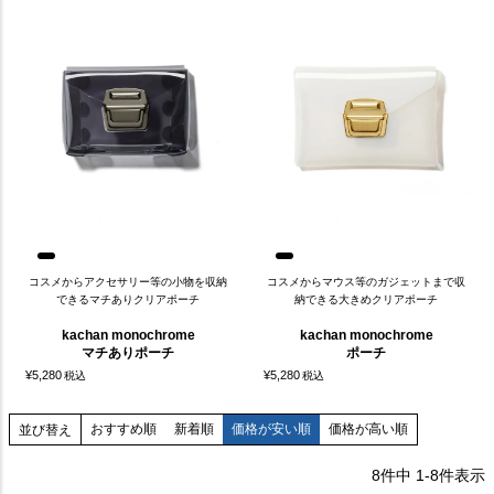
コスメからアクセサリー等の小物を収納
コスメからマウス等のガジェットまで収
できるマチありクリアポーチ
納できる大きめクリアポーチ
kachan monochrome
kachan monochrome
マチありポーチ
ポーチ
¥
5,280
¥
5,280
税込
税込
おすすめ順
新着順
価格が安い順
価格が高い順
並び替え
8
件中
1
-
8
件表示