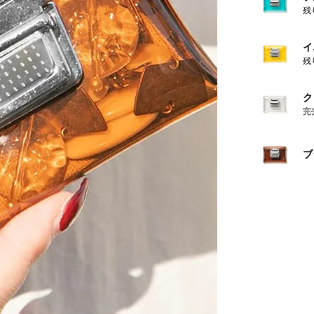
残
イ
残
ク
完
ブ