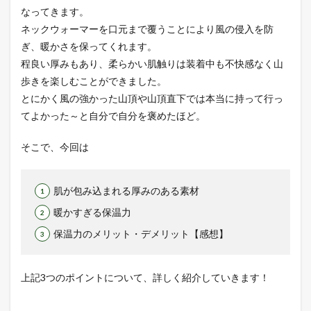
介し
なってきます。
たネ
ネックウォーマーを口元まで覆うことにより風の侵入を防
ック
ゲイ
ぎ、暖かさを保ってくれます。
ター
程良い厚みもあり、柔らかい肌触りは装着中も不快感なく山
はこ
ちら
歩きを楽しむことができました。
とにかく風の強かった山頂や山頂直下では本当に持って行っ
てよかった～と自分で自分を褒めたほど。
そこで、今回は
肌が包み込まれる厚みのある素材
暖かすぎる保温力
保温力のメリット・デメリット【感想】
上記3つのポイントについて、詳しく紹介していきます！