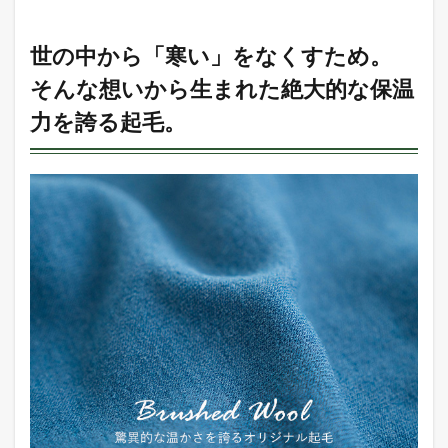
世の
中か
ら
世の中から「寒い」をなくすため。
「寒
そんな想いから生まれた絶大的な保温
い」
をな
力を誇る起毛。
くす
た
め。
そん
な想
いか
ら生
まれ
た絶
大的
な保
温力
を誇
る起
毛。
2
手放
せな