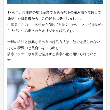
いと
は、
こう
1970年、兵庫県の地場産業でもある靴下の編み機を改良して
いう
発案した編み機から、この起毛は誕生しました。
こと
生産者さんの「世の中から”寒い”を失くしたい」という想いか
かと
思い
ら大切に生み出されたオリジナル起毛です。
知
る。
一般の方法とは異なる独自の起毛方法は、他では見られない
3
ほどの保温力と風合いを生み出し、
①肌
防寒インナーや今回ご紹介する防寒小物に用いられていま
を優
しく
す。
包み
込む
厚み
のあ
る起
毛
4
②暖
かす
ぎる