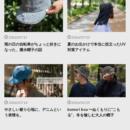
2026/07/17
2026/07/15
雨の日の自転車がちょっと好きに
夏のお出かけで本当に役立ったUV
なった、撥水帽子の話
対策アイテム
2026/07/14
2026/01/15
やさしい被り心地に、デニムとい
komori boa ーぬくもりに“こも
う表情を。
る”、冬を愉しむ大人の帽子