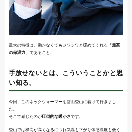
保温
力
5
オリ
ジナ
ル起
毛糸
のポ
最大の特徴は、動かなくてもジワジワと暖めてくれる
「最高
イン
の保温力」
であること。
ト
6
③【個
手放せないとは、こういうことかと思
人的感
い知る。
想】保
温力の
メリッ
ト・デ
今回、このネックウォーマーを雪山登山に着けて行きまし
メリッ
ト
た。
そこで感じたのが
圧倒的な暖かさ
です。
7
今回
ご紹
登山では標高が高くなるにつれ気温も下がり体感温度も低く