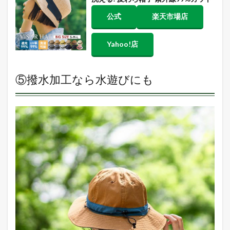
公式
楽天市場店
Yahoo!店
⑤撥水加工なら水遊びにも