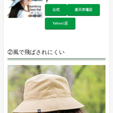
ト
公式
楽天市場店
Yahoo!店
②風で飛ばされにくい