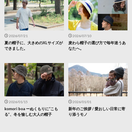
2026/07/21
2026/07/10
夏の帽子に、大きめのXLサイズが
麦わら帽子の選び方で毎年迷うあ
できました。
なたへ。
2026/01/15
2026/01/01
komori boa ーぬくもりに“こも
新年のご挨拶 / 愛おしい日常に寄
る”、冬を愉しむ大人の帽子
り添うモノ