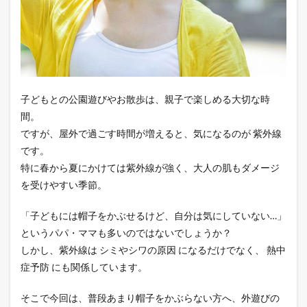
②風
で飛
ばさ
れに
くい
4
③汗
をか
子どもとの公園遊びやお散歩は、親子で楽しめる大切な時
いて
間。
もお
ですが、屋外で過ごす時間が増えると、気になるのが 紫外線
うち
で簡
です。
単に
特に春から夏にかけては紫外線が強く、大人の肌もダメージ
洗え
を受けやすい季節。
る
5
「子どもには帽子をかぶせるけど、自分は気にしていない…」
④折
というパパ・ママも多いのではないでしょうか？
りた
たん
しかし、紫外線は シミやシワの原因 になるだけでなく、 熱中
で持
症予防 にも関係しています。
ち運
べる
そこで今回は、普段あまり帽子をかぶらない方へ、外遊びの
6