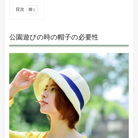
目次
1
公園
遊び
の時
公園遊びの時の帽子の必要性
の帽
子の
必要
性
2
①
ツバ
が広
めで
しっ
かり
UV
カッ
トで
きる
3