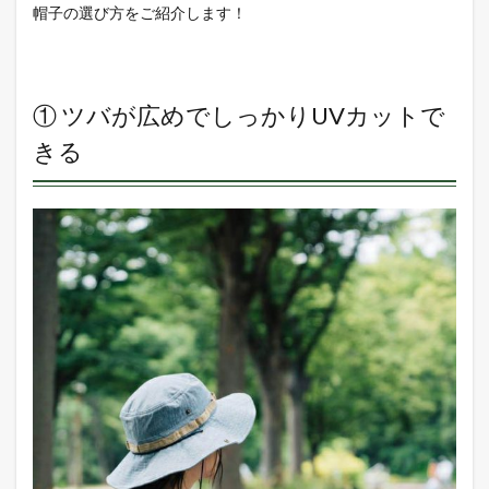
帽子の選び方をご紹介します！
⑤撥
水加
工な
ら水
遊び
① ツバが広めでしっかりUVカットで
にも
きる
7
さい
ごに