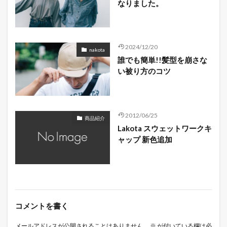
なりました。
2024/12/20
nakota
誰でも簡単!!髪型を崩さな
い被り方のコツ
2012/06/25
商品紹介
Lakota スウェットワークキ
ャップ 新色追加
コメントを書く
メールアドレスが公開されることはありません。
※
が付いている欄は必