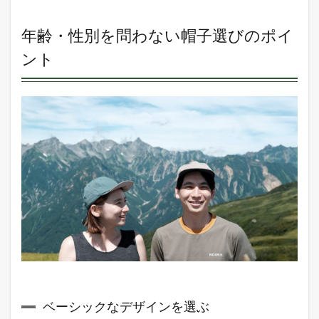
年
齢・
性別
年齢・性別を問わない帽子選びのポイ
を問
ント
わな
い帽
子選
びの
ポイ
ント
1.1
ベー
シッ
クな
デザ
イン
を選
ぶ
1.2
装飾
の少
ない
ベーシックなデザインを選ぶ
もの