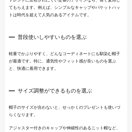
でき
てもらえます。例えば、シンプルなキャップやバケットハッ
るも
トは時代を超えて人気のあるアイテムです。
のを
選ぶ
2
普段使いしやすいものを選ぶ
ギフ
トに
ぴっ
たり
軽量でかぶりやすく、どんなコーディネートにも馴染む帽子
の帽
が最適です。特に、通気性やフィット感が良いものを選ぶ
子
と、快適に着用できます。
2.1
コッ
トン
ツイ
サイズ調整ができるものを選ぶ
ルキ
ャッ
プ
帽子のサイズが合わないと、せっかくのプレゼントも使いづ
2.2
らくなります。
コッ
トン
アジャスター付きのキャップや伸縮性のあるニット帽など、
ツイ