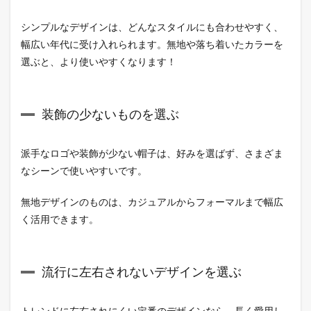
を選
ぶ
シンプルなデザインは、どんなスタイルにも合わせやすく、
1.3
幅広い年代に受け入れられます。無地や落ち着いたカラーを
流行
選ぶと、より使いやすくなります！
に左
右さ
れな
いデ
装飾の少ないものを選ぶ
ザイ
ンを
選ぶ
派手なロゴや装飾が少ない帽子は、好みを選ばず、さまざま
1.4
なシーンで使いやすいです。
普段
使い
しや
無地デザインのものは、カジュアルからフォーマルまで幅広
すい
く活用できます。
もの
を選
ぶ
流行に左右されないデザインを選ぶ
1.5
サイ
ズ調
トレンドに左右されにくい定番のデザインなら、長く愛用し
整が