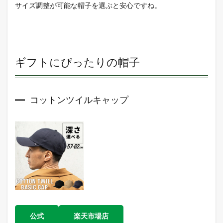
サイズ調整が可能な帽子を選ぶと安心ですね。
ルハ
ット
2.3
ボー
ルハ
ギフトにぴったりの帽子
イク
キャ
ップ
3
コットンツイルキャップ
まと
め
公式
楽天市場店