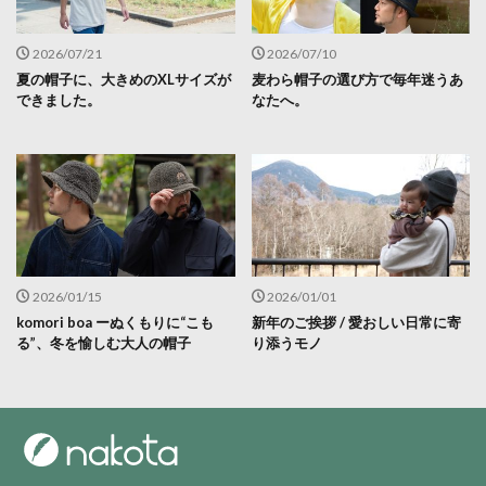
2026/07/21
2026/07/10
夏の帽子に、大きめのXLサイズが
麦わら帽子の選び方で毎年迷うあ
できました。
なたへ。
2026/01/15
2026/01/01
komori boa ーぬくもりに“こも
新年のご挨拶 / 愛おしい日常に寄
る”、冬を愉しむ大人の帽子
り添うモノ