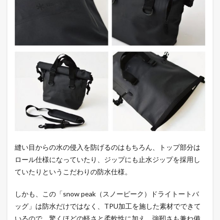
トド
アで
映え
るス
ノー
ピー
クの
Tシ
ャツ
8
スノ
ーピ
ーク
のお
すす
縫い目からの水の侵入を防げるのはもちろん、トップ部分は
めア
イテ
ロール仕様になっていたり、ジップにも止水ジップを採用し
ムで
ていたりというこだわりの防水仕様。
アウ
トド
アを
しかも、この「snow peak（スノーピーク）ドライトートバ
快適
ッグ」は防水だけではなく、TPU加工を施した素材でできて
に
いるので、驚くほどの軽さと柔軟性に加え、強靭さも兼ね備