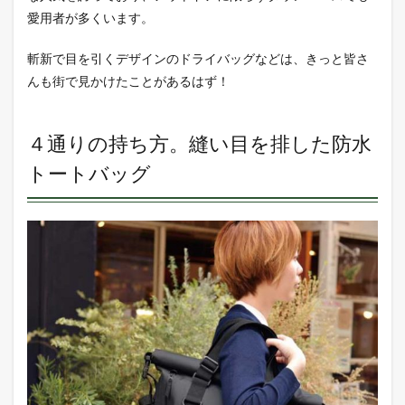
容量
愛用者が多くいます。
を誇
る多
用途
斬新で目を引くデザインのドライバッグなどは、きっと皆さ
バッ
んも街で見かけたことがあるはず！
グ
4
旅先
４通りの持ち方。縫い目を排した防水
での
小物
トートバッグ
をま
とめ
るの
に便
利な
トラ
ベル
ケー
ス
5
強い
と固
い、
強い