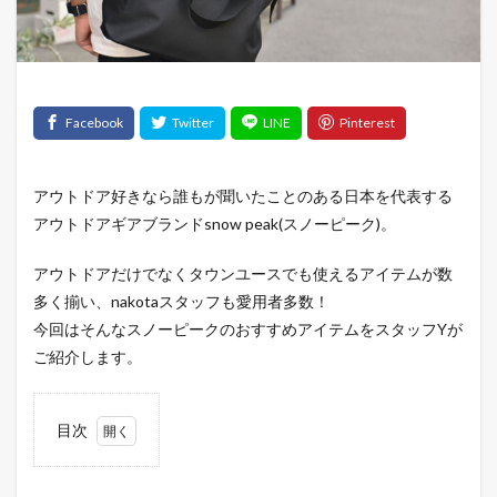
アウトドア好きなら誰もが聞いたことのある日本を代表する
アウトドアギアブランドsnow peak(スノーピーク)。
アウトドアだけでなくタウンユースでも使えるアイテムが数
多く揃い、nakotaスタッフも愛用者多数！
今回はそんなスノーピークのおすすめアイテムをスタッフYが
ご紹介します。
目次
1
snow