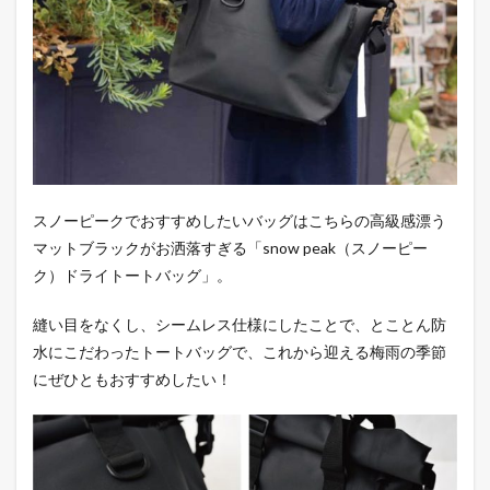
と重
いと
いう
常識
を覆
した
バッ
グパ
ック
6
スノーピークでおすすめしたいバッグはこちらの高級感漂う
常に
マットブラックがお洒落すぎる「snow peak（スノーピー
持ち
歩け
ク）ドライトートバッグ」。
るア
ウト
縫い目をなくし、シームレス仕様にしたことで、とことん防
ドア
水にこだわったトートバッグで、これから迎える梅雨の季節
コン
パク
にぜひともおすすめしたい！
トウ
ォレ
ット
7
アウ