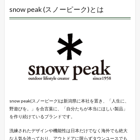
peak
(スノ
snow peak (スノーピーク)とは
ーピ
ーク)
とは
2
４通
りの
持ち
方。
縫い
目を
排し
た防
水ト
ート
バッ
snow peak(スノーピーク)は新潟県に本社を置き、「人生に、
グ
野遊びを。」を合言葉に、「自分たちが本当にほしい製品」
3
を作り続けているブランドです。
78
リッ
トル
洗練されたデザインや機能性は日本だけでなく海外でも絶大
の大
な人気を誇っており、アウトドアに限らずタウンユースでも