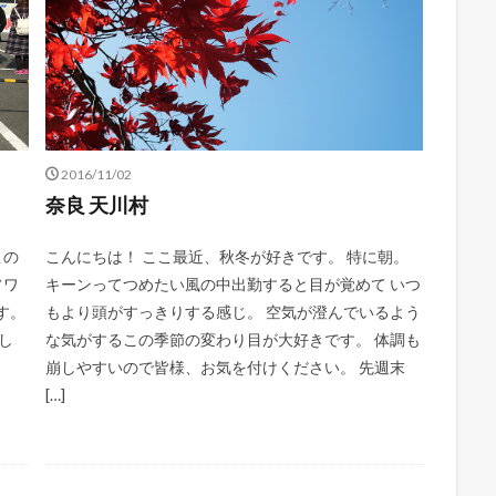
2016/11/02
奈良 天川村
この
こんにちは！ ここ最近、秋冬が好きです。 特に朝。
ソワ
キーンってつめたい風の中出勤すると目が覚めて いつ
す。
もより頭がすっきりする感じ。 空気が澄んでいるよう
し
な気がするこの季節の変わり目が大好きです。 体調も
崩しやすいので皆様、お気を付けください。 先週末
[…]