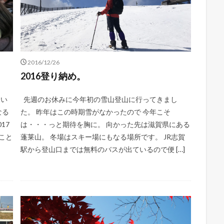
2016/12/26
2016登り納め。
まい
先週のお休みに今年初の雪山登山に行ってきまし
なる
た。 昨年はこの時期雪がなかったので 今年こそ
17
は・・・っと期待を胸に。 向かった先は滋賀県にある
こと
蓬莱山。 冬場はスキー場にもなる場所です。 JR志賀
駅から登山口までは無料のバスが出ているので便 […]