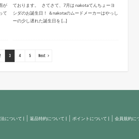
雨が
ております。 さてさて、7月は nakotaてんちょーヨ
って
シダのお誕生日！ ＆nakotaのムードメーカーはやっし
ーの少し遅れた誕生日を […]
2
3
4
5
Next
方法について
|
返品特約について
|
ポイントについて
|
会員規約に