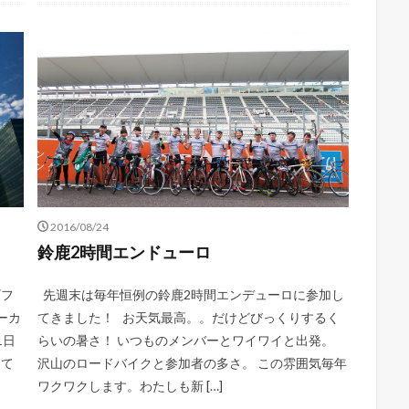
2016/08/24
鈴鹿2時間エンドューロ
ギフ
先週末は毎年恒例の鈴鹿2時間エンデューロに参加し
ーカ
てきました！ お天気最高。。だけどびっくりするく
1日
らいの暑さ！ いつものメンバーとワイワイと出発。
出て
沢山のロードバイクと参加者の多さ。 この雰囲気毎年
ワクワクします。わたしも新 […]