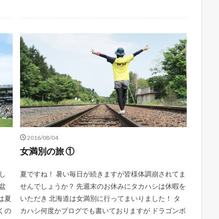
2016/08/04
女満別の旅 ①
開し
夏ですね！ 暑い毎日が続きますが皆様体調崩されてま
盆
せんでしょうか？ 先週末のお休みにタカハシは休暇を
は夏
いただき 北海道は女満別に行ってまいりました！ タ
くの
カハシ何度かブログでも書いておりますが ドラゴンボ