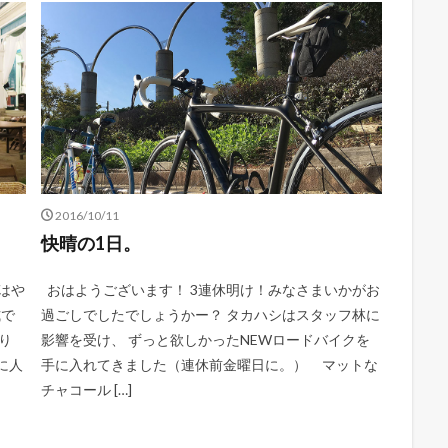
2016/10/11
快晴の1日。
はや
おはようございます！ 3連休明け！みなさまいかがお
式で
過ごしでしたでしょうかー？ タカハシはスタッフ林に
り
影響を受け、 ずっと欲しかったNEWロードバイクを
に人
手に入れてきました（連休前金曜日に。） マットな
チャコール […]