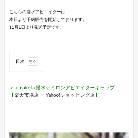
こちらの撥水アビエイターは
本日より予約販売を開始しております。
11月1日より発送予定です。
目次
1
＞
＞
nakota
撥水ナ
＞＞ nakota 撥水ナイロンアビエイターキャップ
イロン
【
楽天市場店
・
Yahoo!ショッピング店
】
アビエ
イター
キャッ
プ 【楽
天市場
店 ・
Yahoo!
ショッ