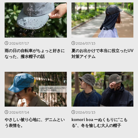
2026/07/17
2026/07/15
雨の日の自転車がちょっと好きに
夏のお出かけで本当に役立ったUV
なった、撥水帽子の話
対策アイテム
2026/07/14
2026/01/15
やさしい被り心地に、デニムとい
komori boa ーぬくもりに“こも
う表情を。
る”、冬を愉しむ大人の帽子