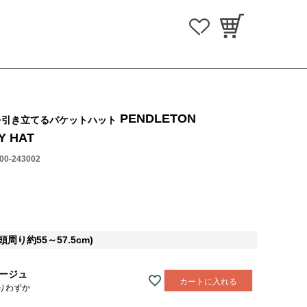
PENDLETON
を引き立てるバケットハット
Y HAT
000-243002
周り約55～57.5cm)
ージュ
カートに入れる
りわずか