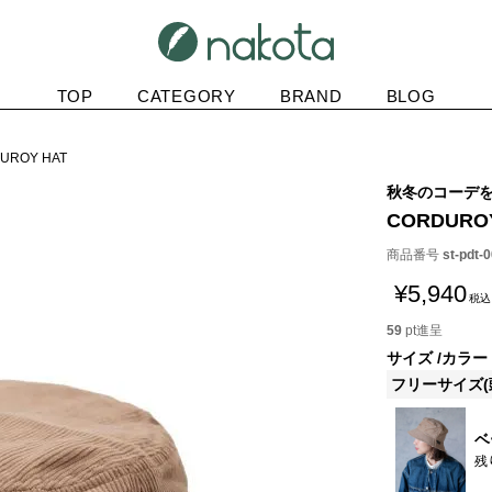
TOP
CATEGORY
BRAND
BLOG
UROY HAT
秋冬のコーデ
CORDURO
商品番号
st-pdt-
¥
5,940
税込
59
pt進呈
サイズ
カラー
フリーサイズ(頭
ベ
残