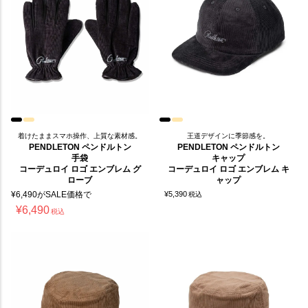
着けたままスマホ操作、上質な素材感。
王道デザインに季節感を。
PENDLETON ペンドルトン
PENDLETON ペンドルトン
手袋
キャップ
コーデュロイ ロゴ エンブレム グ
コーデュロイ ロゴ エンブレム キ
ローブ
ャップ
¥
6,490
がSALE価格で
¥
5,390
税込
¥
6,490
税込