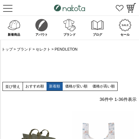
新着商品
アバウト
ブランド
ブログ
セール
トップ
ブランド
セレクト
PENDLETON
おすすめ順
新着順
価格が安い順
価格が高い順
並び替え
36
件中
1
-
36
件表示