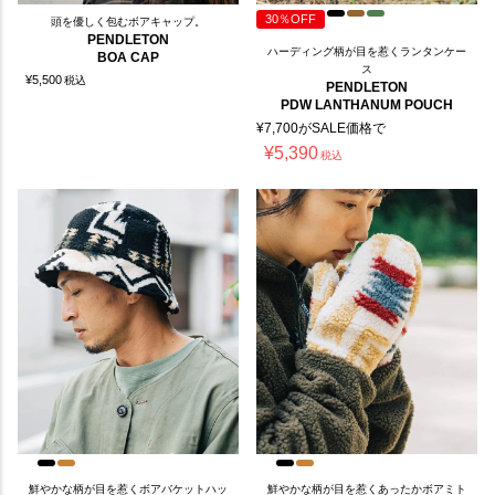
30％OFF
頭を優しく包むボアキャップ。
PENDLETON
ハーディング柄が目を惹くランタンケー
BOA CAP
ス
¥
5,500
税込
PENDLETON
PDW LANTHANUM POUCH
¥
7,700
がSALE価格で
¥
5,390
税込
鮮やかな柄が目を惹くボアバケットハッ
鮮やかな柄が目を惹くあったかボアミト