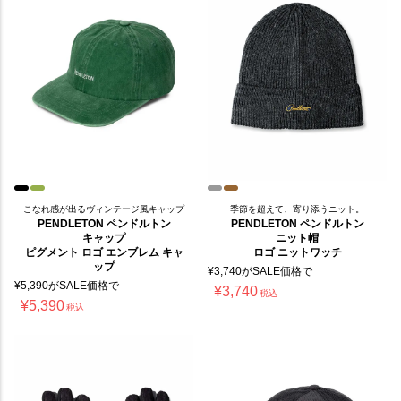
こなれ感が出るヴィンテージ風キャップ
季節を超えて、寄り添うニット。
PENDLETON ペンドルトン
PENDLETON ペンドルトン
キャップ
ニット帽
ピグメント ロゴ エンブレム キャ
ロゴ ニットワッチ
ップ
¥
3,740
がSALE価格で
¥
5,390
がSALE価格で
¥
3,740
税込
¥
5,390
税込