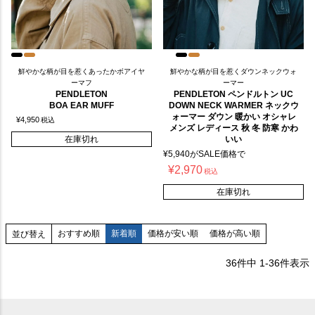
鮮やかな柄が目を惹くあったかボアイヤ
鮮やかな柄が目を惹くダウンネックウォ
ーマフ
ーマー
PENDLETON
PENDLETON ペンドルトン UC
BOA EAR MUFF
DOWN NECK WARMER ネックウ
ォーマー ダウン 暖かい オシャレ
¥
4,950
税込
メンズ レディース 秋 冬 防寒 かわ
在庫切れ
いい
¥
5,940
がSALE価格で
¥
2,970
税込
在庫切れ
おすすめ順
新着順
価格が安い順
価格が高い順
並び替え
36
件中
1
-
36
件表示