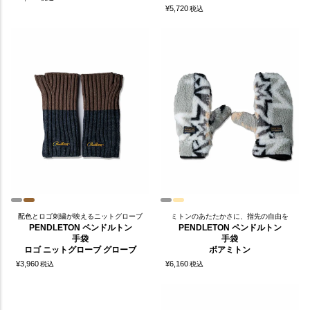
¥
5,720
税込
配色とロゴ刺繍が映えるニットグローブ
ミトンのあたたかさに、指先の自由を
PENDLETON ペンドルトン
PENDLETON ペンドルトン
手袋
手袋
ロゴ ニットグローブ グローブ
ボアミトン
¥
3,960
¥
6,160
税込
税込