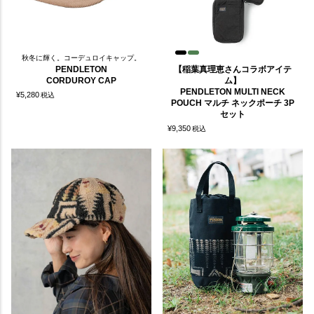
秋冬に輝く。コーデュロイキャップ。
PENDLETON
【稲葉真理恵さんコラボアイテ
CORDUROY CAP
ム】
PENDLETON MULTI NECK
¥
5,280
税込
POUCH マルチ ネックポーチ 3P
セット
¥
9,350
税込