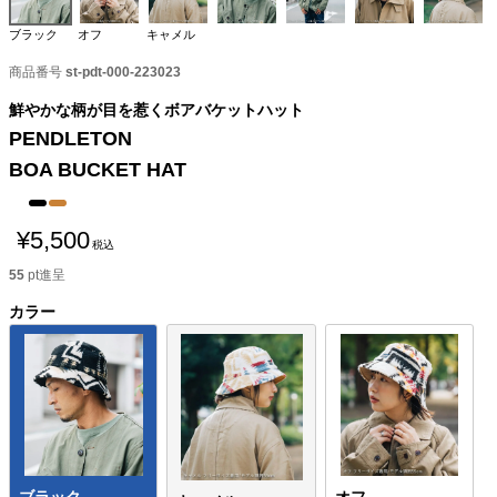
ブラック
オフ
キャメル
商品番号
st-pdt-000-223023
鮮やかな柄が目を惹くボアバケットハット
PENDLETON
BOA BUCKET HAT
¥
5,500
税込
55
pt進呈
カラー