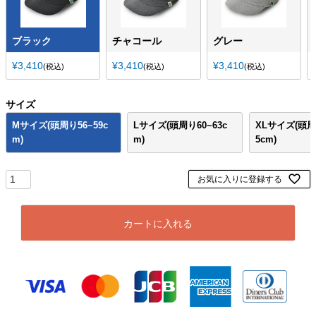
ブラック
チャコール
グレー
¥
3,410
¥
3,410
¥
3,410
税込
税込
税込
サイズ
Mサイズ(頭周り56~59c
Lサイズ(頭周り60~63c
XLサイズ(頭周り
m)
m)
5cm)
お気に入りに登録する
カートに入れる