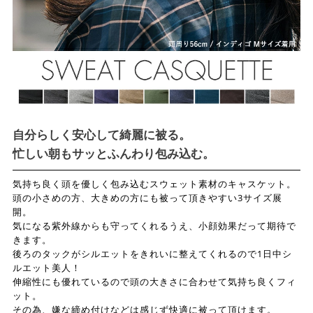
自分らしく安心して綺麗に被る。
忙しい朝もサッとふんわり包み込む。
気持ち良く頭を優しく包み込むスウェット素材のキャスケット。
頭の小さめの方、大きめの方にも被って頂きやすい3サイズ展
開。
気になる紫外線からも守ってくれるうえ、小顔効果だって期待で
きます。
後ろのタックがシルエットをきれいに整えてくれるので1日中シ
ルエット美人！
伸縮性にも優れているので頭の大きさに合わせて気持ち良くフィ
ット。
その為、嫌な締め付けなどは感じず快適に被って頂けます。