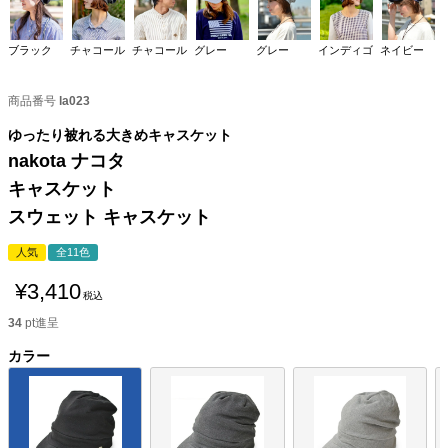
ブラック
チャコール
チャコール
グレー
グレー
インディゴ
ネイビー
商品番号
la023
ゆったり被れる大きめキャスケット
nakota ナコタ
キャスケット
スウェット キャスケット
人気
全11色
¥
3,410
税込
34
pt進呈
カラー