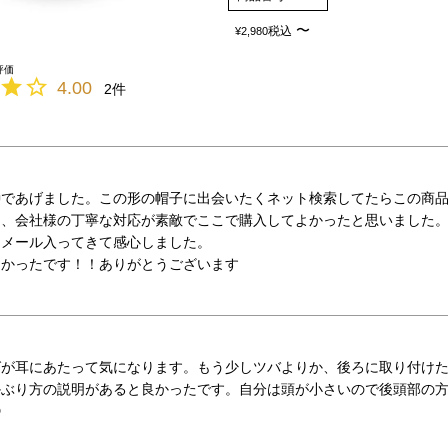
〜
税込
¥
2,980
4.00
2
であげました。この形の帽子に出会いたくネット検索してたらこの商
、会社様の丁寧な対応が素敵でここで購入してよかったと思いました。
メール入ってきて感心しました。

よかったです！！ありがとうございます
が耳にあたって気になります。もう少しツバよりか、後ろに取り付けた
かぶり方の説明があると良かったです。自分は頭が小さいので後頭部の
