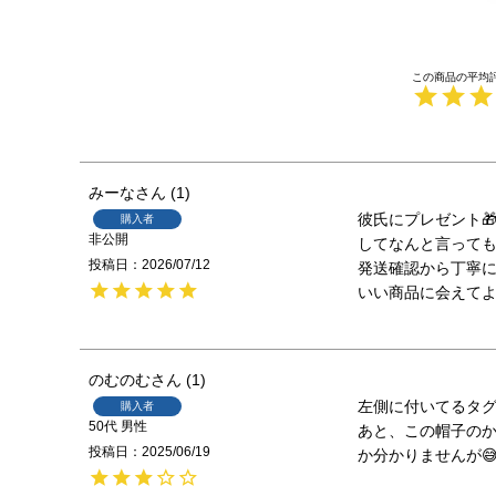
みーな
1
彼氏にプレゼント
購入者
非公開
してなんと言っても
投稿日
2026/07/12
発送確認から丁寧に
いい商品に会えて
のむのむ
1
左側に付いてるタグ
購入者
50代
男性
あと、この帽子の
投稿日
2025/06/19
か分かりませんが