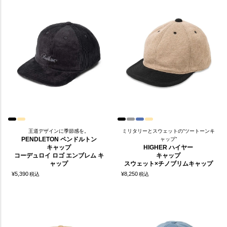
王道デザインに季節感を。
ミリタリーとスウェットの“ツートーンキ
PENDLETON ペンドルトン
ャップ”
キャップ
HIGHER ハイヤー
コーデュロイ ロゴ エンブレム キ
キャップ
ャップ
スウェット×チノブリムキャップ
¥
5,390
¥
8,250
税込
税込