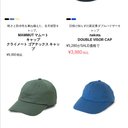
軽さと防水性を兼ね備えた、全天候型キ
日焼け知らずの新定番ダブルバイザーキ
ャップ。
ャップ
MAMMUT マムート
nakota
キャップ
DOUBLE VISOR CAP
クライメート ゴアテックス キャッ
¥
5,280
がSALE価格で
プ
¥
3,980
税込
¥
9,350
税込