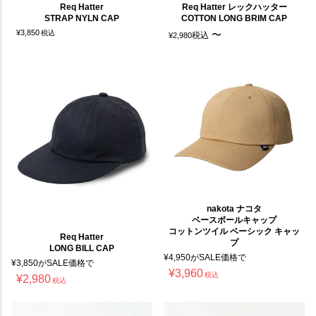
Req Hatter
Req Hatter レックハッター
STRAP NYLN CAP
COTTON LONG BRIM CAP
¥
3,850
税込
〜
税込
¥
2,980
nakota ナコタ
ベースボールキャップ
コットンツイル ベーシック キャッ
Req Hatter
プ
LONG BILL CAP
¥
4,950
がSALE価格で
¥
3,850
がSALE価格で
¥
3,960
税込
¥
2,980
税込