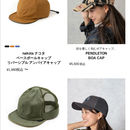
頭を優しく包むボアキャップ。
nakota ナコタ
PENDLETON
ベースボールキャップ
BOA CAP
リバーシブル アンパイアキャップ
¥
5,500
税込
〜
税込
¥
1,980