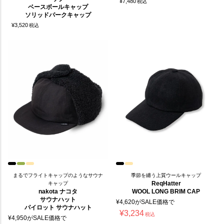
¥
7,480
税込
ベースボールキャップ
ソリッドパークキャップ
¥
3,520
税込
まるでフライトキャップのようなサウナ
季節を纏う上質ウールキャップ
ReqHatter
キャップ
nakota ナコタ
WOOL LONG BRIM CAP
サウナハット
¥
4,620
がSALE価格で
パイロット サウナハット
¥
3,234
税込
¥
4,950
がSALE価格で