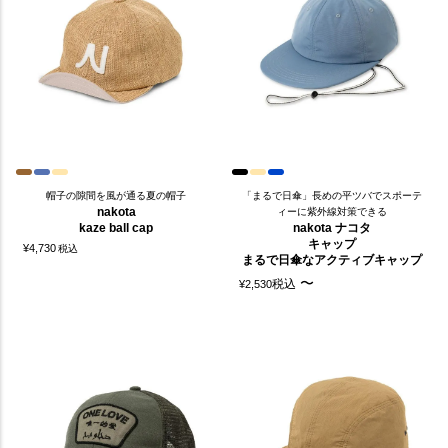
帽子の隙間を風が通る夏の帽子
「まるで日傘」長めの平ツバでスポーテ
nakota
ィーに紫外線対策できる
kaze ball cap
nakota ナコタ
キャップ
¥
4,730
税込
まるで日傘なアクティブキャップ
〜
税込
¥
2,530