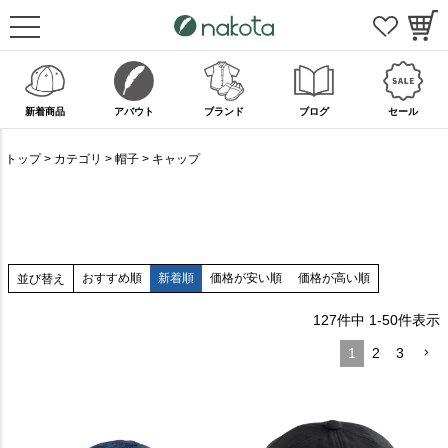
新着商品
アバウト
ブランド
ブログ
セール
トップ
カテゴリ
帽子
キャップ
おすすめ順
新着順
価格が安い順
価格が高い順
並び替え
127
件中
1
-
50
件表示
1
2
3