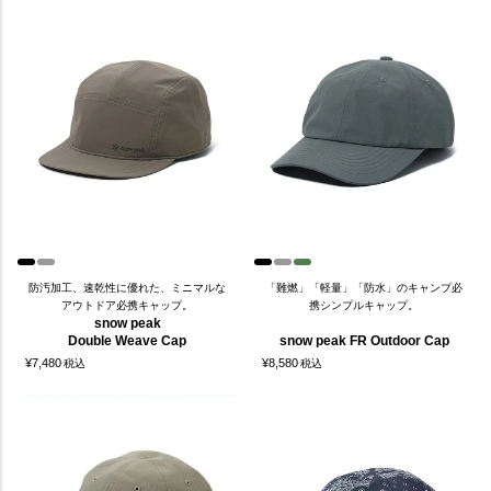
防汚加工、速乾性に優れた、ミニマルな
「難燃」「軽量」「防水」のキャンプ必
アウトドア必携キャップ。
携シンプルキャップ。
snow peak
Double Weave Cap
snow peak FR Outdoor Cap
¥
7,480
¥
8,580
税込
税込