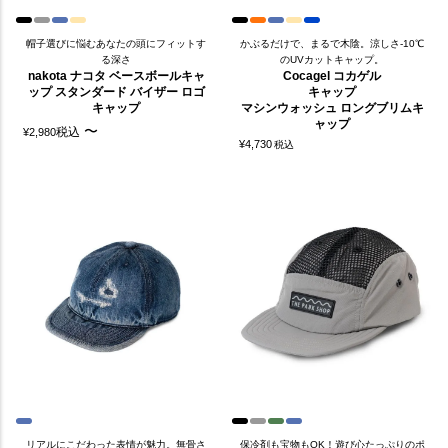
帽子選びに悩むあなたの頭にフィットす
かぶるだけで、まるで木陰。涼しさ-10℃
る深さ
のUVカットキャップ。
nakota ナコタ ベースボールキャ
Cocagel コカゲル
ップ スタンダード バイザー ロゴ
キャップ
キャップ
マシンウォッシュ ロングブリムキ
ャップ
〜
税込
¥
2,980
¥
4,730
税込
リアルにこだわった表情が魅力。無骨さ
保冷剤も宝物もOK！遊び心たっぷりのポ