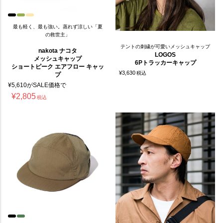
最も軽く、最も強い。蒸れず涼しい「夏
の救世主」
テントの刺繍が可愛いメッシュキャップ
nakota ナコタ
LOGOS
メッシュキャップ
6Pトラッカーキャップ
ショートピーク エアフロー キャッ
¥
3,630
税込
プ
¥
5,610
がSALE価格で
¥
2,805
税込