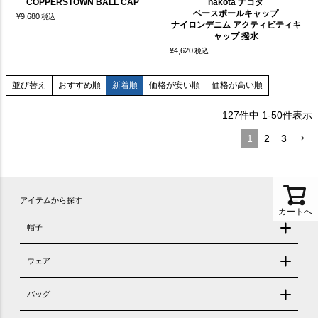
COPPERSTOWN BALL CAP
nakota ナコタ
ベースボールキャップ
¥
9,680
税込
ナイロンデニム アクティビティキ
ャップ 撥水
¥
4,620
税込
おすすめ順
新着順
価格が安い順
価格が高い順
並び替え
127
件中
1
-
50
件表示
1
2
3
アイテムから探す
カートへ
帽子
ウェア
バッグ