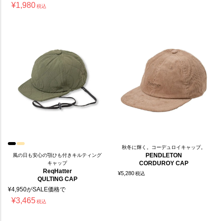
¥
1,980
税込
秋冬に輝く。コーデュロイキャップ。
PENDLETON
風の日も安心の顎ひも付きキルティング
CORDUROY CAP
キャップ
ReqHatter
¥
5,280
税込
QULTING CAP
¥
4,950
がSALE価格で
¥
3,465
税込