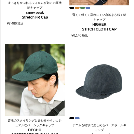
すっきりかぶれるフォルムが魅力の高機
能キャップ
snow peak
薄くて軽くて蒸れにくい心地よさ続く綿
Stretch FR Cap
キャップ
¥
7,480
税込
HIGHER
STITCH CLOTH CAP
¥
8,140
税込
普段のスタイリングと合わせやすいカジ
ュアルなベーシックキャップ
デニムを軽快に楽しめるベースボールキ
DECHO
ャップ