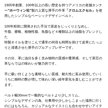
1905年創業、100年以上の長い歴史を持つアメリカの老舗タンナ
ー
”ホーウィン社”
製の上質な厚手の牛革
「クロムエクセル」
を使
用したシンプルなベーシックデザインベルト。
100年程前に開発された手法で原皮をじっくりとなめし、
牛脂、蜜蝋、植物性脂、魚脂など４種類以上の油脂をブレンドし
た
特製オイルを塗りこんで通常の何倍も時間を掛けて皮革にたっぷ
りと浸透させた厚手のプルアップレザーです。
その分、革に油分を多く含み独特の質感や重厚感、そして茶芯の
革ならではの味わいが魅力的です。
手に吸い付くような素晴らしい質感、耐久性に富み使用していく
うちに独特の艶が増して味わい深い経年変化を楽しむことができ
ます。
ベルト幅30mmで一般的なベルトより少しスリム。
シンプルなデザインの為、仕事用や少しかしこまった場所に行く
のにはもちろん、カジュアルなテイストにも合わせやすいアイテ