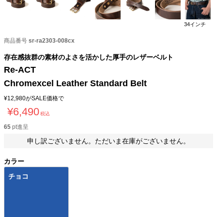
34インチ
商品番号
sr-ra2303-008cx
存在感抜群の素材のよさを活かした厚手のレザーベルト
Re-ACT
Chromexcel Leather Standard Belt
¥
12,980
がSALE価格で
¥
6,490
税込
65
pt進呈
申し訳ございません。ただいま在庫がございません。
カラー
チョコ