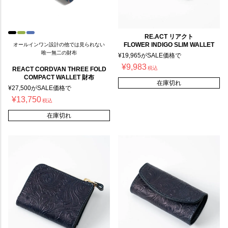
RE.ACT リアクト
FLOWER INDIGO SLIM WALLET
オールインワン設計の他では見られない
唯一無二の財布
¥
19,965
がSALE価格で
¥
9,983
税込
REACT CORDVAN THREE FOLD
COMPACT WALLET 財布
在庫切れ
¥
27,500
がSALE価格で
¥
13,750
税込
在庫切れ