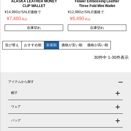
ALASKA LEATHER MONEY
Flower Embossing Leather
CLIP WALLET
Three Fold Mini Wallet
¥
14,960
がSALE価格で
¥
12,980
がSALE価格で
¥
7,480
¥
6,490
税込
税込
在庫切れ
在庫切れ
おすすめ順
新着順
価格が安い順
価格が高い順
並び替え
30
件中
1
-
30
件表示
アイテムから探す
帽子
ウェア
バッグ