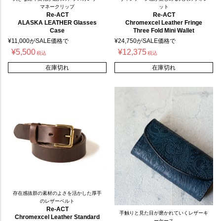
マネークリップ
ット
Re-ACT
Re-ACT
ALASKA LEATHER Glasses
Chromexcel Leather Fringe
Case
Three Fold Mini Wallet
¥
11,000
がSALE価格で
¥
24,750
がSALE価格で
¥
5,500
¥
12,375
税込
税込
在庫切れ
在庫切れ
存在感抜群の素材のよさを活かした厚手
のレザーベルト
Re-ACT
手触りと見た目が磨かれていくレザーキ
Chromexcel Leather Standard
ーケース