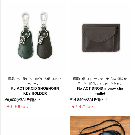
環境にも、靴にも、自分にも優しいシュ
環境に優しい、サスティナブルな革を使
ーホーン。
用した、時代にマッチした財布。
Re-ACT DROID SHOEHORN
Re-ACT DROID money clip
KEY HOLDER
wallet
¥
6,600
がSALE価格で
¥
14,850
がSALE価格で
¥
3,300
¥
7,425
税込
税込