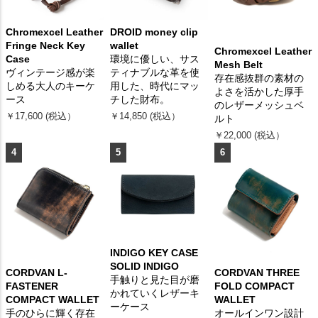
Chromexcel Leather
DROID money clip
Fringe Neck Key
wallet
Chromexcel Leather
Case
環境に優しい、サス
Mesh Belt
ヴィンテージ感が楽
ティナブルな革を使
存在感抜群の素材の
しめる大人のキーケ
用した、時代にマッ
よさを活かした厚手
ース
チした財布。
のレザーメッシュベ
￥17,600 (税込）
￥14,850 (税込）
ルト
￥22,000 (税込）
4
5
6
INDIGO KEY CASE
SOLID INDIGO
CORDVAN L-
CORDVAN THREE
手触りと見た目が磨
FASTENER
FOLD COMPACT
かれていくレザーキ
COMPACT WALLET
WALLET
ーケース
手のひらに輝く存在
オールインワン設計