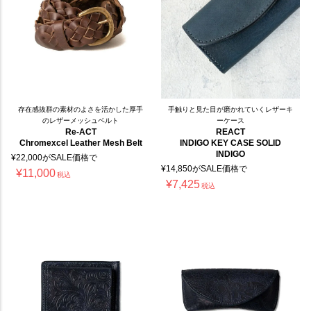
存在感抜群の素材のよさを活かした厚手
手触りと見た目が磨かれていくレザーキ
のレザーメッシュベルト
ーケース
Re-ACT
REACT
Chromexcel Leather Mesh Belt
INDIGO KEY CASE SOLID
INDIGO
¥
22,000
がSALE価格で
¥
14,850
がSALE価格で
¥
11,000
税込
¥
7,425
税込