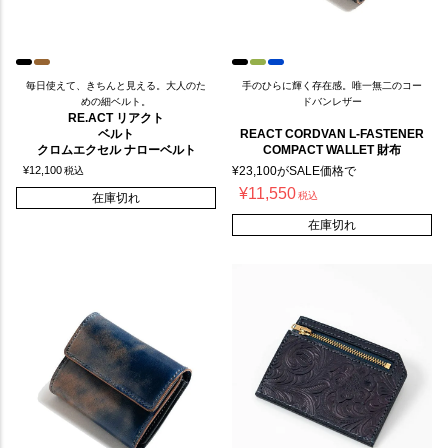
毎日使えて、きちんと見える。大人のた
手のひらに輝く存在感。唯一無二のコー
めの細ベルト。
ドバンレザー
RE.ACT リアクト
ベルト
REACT CORDVAN L-FASTENER
クロムエクセル ナローベルト
COMPACT WALLET 財布
¥
12,100
¥
23,100
がSALE価格で
税込
¥
11,550
税込
在庫切れ
在庫切れ