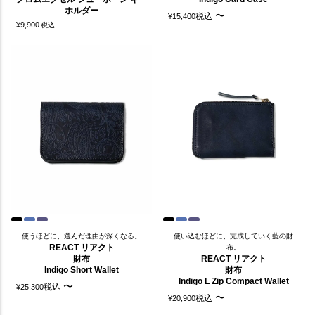
ホルダー
〜
税込
¥
15,400
¥
9,900
税込
使うほどに、選んだ理由が深くなる。
使い込むほどに、完成していく藍の財
REACT リアクト
布。
財布
REACT リアクト
Indigo Short Wallet
財布
Indigo L Zip Compact Wallet
〜
税込
¥
25,300
〜
税込
¥
20,900