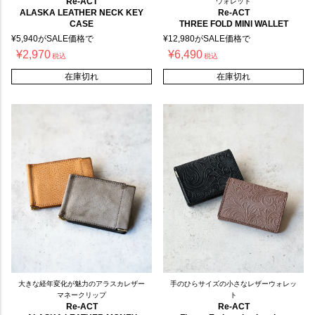
Re-ACT
ウォレット
ALASKA LEATHER NECK KEY
Re-ACT
CASE
THREE FOLD MINI WALLET
¥
5,940
がSALE価格で
¥
12,980
がSALE価格で
¥
2,970
¥
6,490
税込
税込
在庫切れ
在庫切れ
大きな経年変化が魅力のアラスカレザー
手のひらサイズの小さなレザーウォレッ
マネークリップ
ト
Re-ACT
Re-ACT