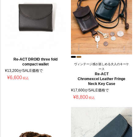
Re-ACT DROID three fold
compact wallet
ヴィンテージ感が楽しめる大人のキーケ
ース
¥
13,200
がSALE価格で
Re-ACT
¥
6,600
税込
Chromexcel Leather Fringe
Neck Key Case
¥
17,600
がSALE価格で
¥
8,800
税込