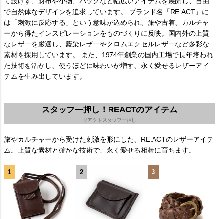
て設けず、財布や小物、バッグなど幅広いアイテムを展開し、自由
で自然体なデザインを追求しています。 ブランド名「RE.ACT」に
は「刺激に反応する」という意味が込められ、旅や古着、カルチャ
ーから得たインスピレーションをものづくりに反映。国内外の上質
なレザーを厳選し、藍染レザーやクロムエクセルレザーなど多彩な
素材を採用しています。 また、1974年創業の国内工場で長年培われ
た技術を活かし、使うほどに味わいが増す、永く愛せるレザーアイ
テムを生み出しています。
スタッフ一押し！REACTのアイテム
リアクトスタッフ一押し
旅やカルチャーから受けた刺激を形にした、RE.ACTのレザーアイテ
ム。上質な素材と確かな技術で、永く愛せる相棒に育ちます。
1
2
3