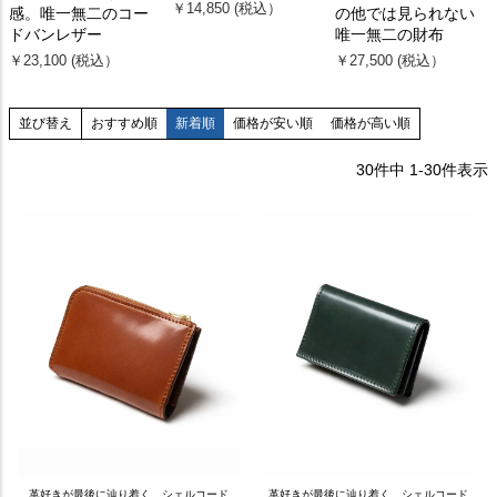
￥14,850 (税込）
感。唯一無二のコー
の他では見られない
ドバンレザー
唯一無二の財布
￥23,100 (税込）
￥27,500 (税込）
おすすめ順
新着順
価格が安い順
価格が高い順
並び替え
30
件中
1
-
30
件表示
革好きが最後に辿り着く、シェルコード
革好きが最後に辿り着く、シェルコード