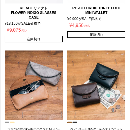
RE.ACT リアクト
RE.ACT DROID THREE FOLD
FLOWER INDIGO GLASSES
MINI WALLET
CASE
¥
9,900
がSALE価格で
¥
18,150
がSALE価格で
¥
4,950
税込
¥
9,075
税込
在庫切れ
在庫切れ
大きな経年変化が魅力のアラスカレザー
ヴィンテージ感が楽しめる大人のウォレ