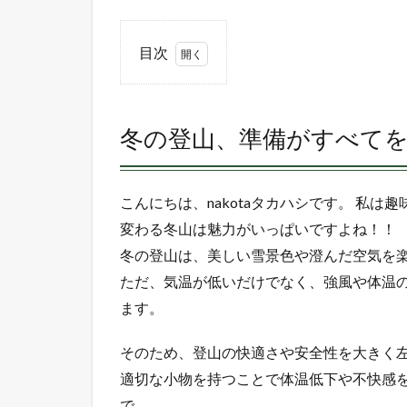
目次
1
冬の
登
冬の登山、準備がすべて
山、
準備
がす
べて
こんにちは、nakotaタカハシです。 私
を決
変わる冬山は魅力がいっぱいですよね！！
める
冬の登山は、美しい雪景色や澄んだ空気を
2
ただ、気温が低いだけでなく、強風や体温
必
須
ます。
小
物
そのため、登山の快適さや安全性を大きく
1：
適切な小物を持つことで体温低下や不快感
ネ
ッ
で、