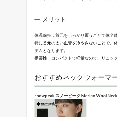
6
必
メリット
須
小
物
体温保持：首元をしっかり覆うことで体全
3：
フ
特に首元の太い血管を冷やさないことで、
ラ
テムとなります。
イ
ト
携帯性：コンパクトで軽量なので、リュッ
キ
ャ
ッ
おすすめネックウォーマ
プ
6.1
何が
snowpeak スノーピーク Merino Wool Neck
必
要？
6.2