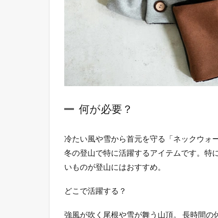
ブ
4.1
何が
必
要？
4.2
どう
使
う？
何が必要？
4.3
メリ
ット
冷たい風や雪から首元を守る「ネックウォ
冬の登山で特に活躍するアイテムです。特
5
お
いものが登山にはおすすめ。
す
す
どこで活躍する？
め
手
強風が吹く尾根や雪が舞う山頂。 長時間の
袋