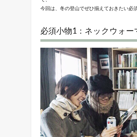
ク
今回は、冬の登山でぜひ揃えておきたい必
ウ
ォ
ー
必須小物1：ネックウォー
マ
ー
2.1
何が
必
要？
2.2
メリ
ット
3
お
す
す
め
ネ