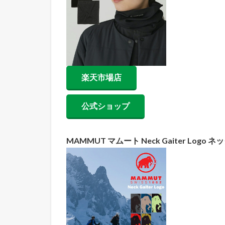
いつ
必
要？
6.3
メリ
ット
楽天市場店
7
お
公式ショップ
す
す
め
フ
MAMMUT マムート Neck Gaiter Logo
ラ
イ
ト
キ
ャ
ッ
プ