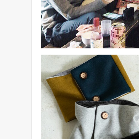
ッ
ク
ウ
ォ
ー
マ
ー
4
必
須
小
物
2：
イ
ン
ナ
ー
グ
ロ
ー