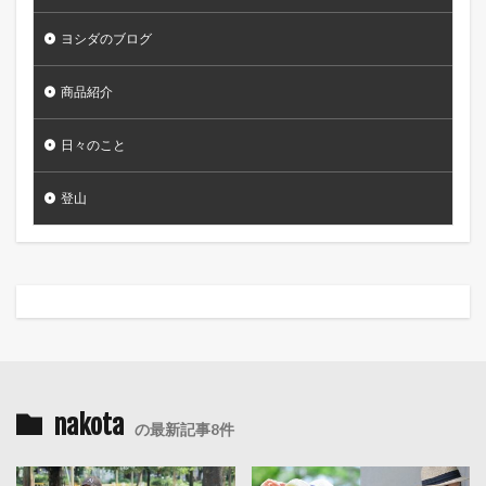
ヨシダのブログ
商品紹介
日々のこと
登山
nakota
の最新記事8件