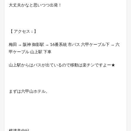
大丈夫かなと思いつつ出発！
【 アクセス ↓ 】
梅田 → 阪神 御影駅 → 16番系統 市バス 六甲ケーブル下 → 六
甲ケーブル 山上駅 下車
山上駅からはバスが出ているので移動は楽チンですよー★
まずは六甲山ホテル。
横溝美由紀