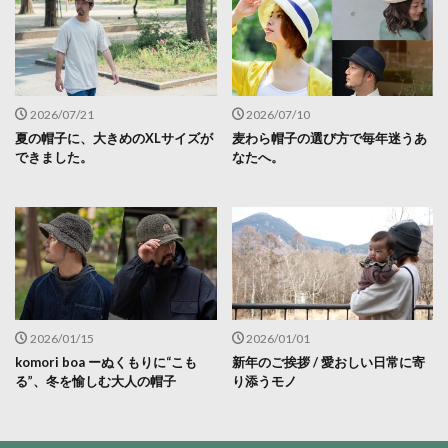
2026/07/21
2026/07/10
夏の帽子に、大きめのXLサイズが
麦わら帽子の選び方で毎年迷うあ
できました。
なたへ。
2026/01/15
2026/01/01
komori boa ーぬくもりに“こも
新年のご挨拶 / 愛おしい日常に寄
る”、冬を愉しむ大人の帽子
り添うモノ