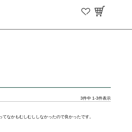
3
件中
1
-
3
件表示
ってなかもむしむししなかったので良かったです。