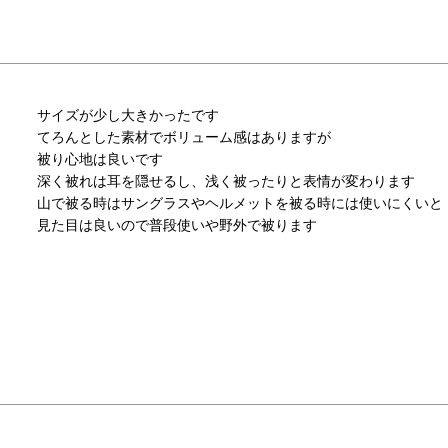
サイズが少し大きかったです

てろんとした素材でボリューム感はありますが

被り心地は良いです

深く被れは耳を隠せるし、浅く被ったりと表情が変わります

山で被る時はサングラスやヘルメットを被る時には使いにくいと

見た目は良いので普段使いや野外で被ります