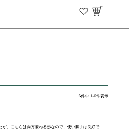
6
件中
1
-
6
件表示
たが、こちらは両方兼ねる形なので、使い勝手は良好で