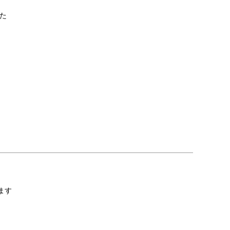
た

ます