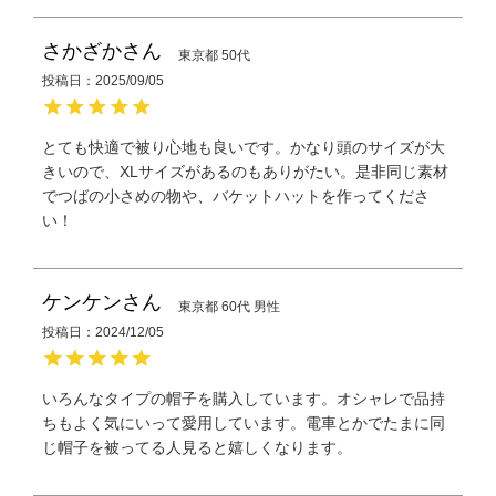
さかざか
東京都
50代
投稿日
2025/09/05
とても快適で被り心地も良いです。かなり頭のサイズが大
きいので、XLサイズがあるのもありがたい。是非同じ素材
でつばの小さめの物や、バケットハットを作ってくださ
い！
ケンケン
東京都
60代
男性
投稿日
2024/12/05
いろんなタイプの帽子を購入しています。オシャレで品持
ちもよく気にいって愛用しています。電車とかでたまに同
じ帽子を被ってる人見ると嬉しくなります。