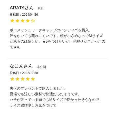
ARATA
男性
投稿日
2024/04/26
ポロメッシュワークキャップのインディゴを購入。

汗をかいても蒸れにくいです。頭が小さめなのでMサイズ
があるのは嬉しい。★5をつけたいが、色褪せが早かったの
で★4。
なこん
非公開
投稿日
2023/10/30
夫へのプレゼントで購入しました。

夏場でも涼しい素材で快適だったそうです。

ハチが張っている頭でもMサイズで良かったそうなので、
サイズ選び少しお気をつけて