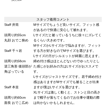
スタッフ着用コメント
Staff 井筒
Mサイズでちょうど良いサイズ。フィット感
があるので快適に安心して被れます。
頭周り約55cm
Lサイズだと被っているうちに徐々にズレてく
丸顔 おでこ狭め
るくらい大きめです。
MサイズかLサイズかで悩みますが、フィット
Staff 千々岩
する方が好きなのでMサイズを選びます。
Lサイズの方がシルエットが綺麗に思えます。
頭周り約58cm
締め付け感はほとんどないのでゆったりとし
逆三角形 後頭部が
た感じがお好みの方はLサイズがおススメで
角ばっている
す。
Lサイズがジャストサイズです。若干締め付け
感はありますがMサイズでも被ることが出来
Staff 本並
ますが僕はLサイズを選びます。
XLサイズは激しく動くと、ストンと目の高さ
頭周り約60cm
まで帽子が落ちてくるのでお仕事や運動の際
面長 おでこ広め
は向かないかもしれません。