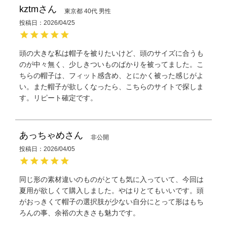
kztm
東京都
40代
男性
投稿日
2026/04/25
頭の大きな私は帽子を被りたいけど、頭のサイズに合うも
のが中々無く、少しきついものばかりを被ってました。こ
ちらの帽子は、フィット感含め、とにかく被った感じがよ
い。また帽子が欲しくなったら、こちらのサイトで探しま
す。リピート確定です。
あっちゃめ
非公開
投稿日
2026/04/05
同じ形の素材違いのものがとても気に入っていて、今回は
夏用が欲しくて購入しました。やはりとてもいいです。頭
がおっきくて帽子の選択肢が少ない自分にとって形はもち
ろんの事、余裕の大きさも魅力です。