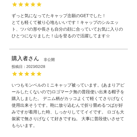
ずっと気になってたキャップ念願のGETでした！

とても軽くて被り心地もいいです！キャップのシルエッ
ト、ツバの形や長さも自分の顔に合っていてお気に入りの
ひとつになりました！山を登るので活躍してます☆
購入者
非公開
投稿日
2023/02/28
いつもモンベルのミニキャップ被っています。(あまりアピ
ールしたくないので)ロゴマーク無の普段使い出来る帽子を
購入しました。 デニム柄がカッコよくて軽くてさりげなく
使用出来そうです。鞄に放り込むんで折り畳めるつばが好
みですが着用した時、しっかりしててイイです。 ロゴも大
袈裟で無さりげなくて好きですね。 大事に普段使いさせて
もらいます。