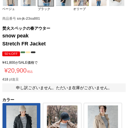
ベージュ
ブラック
オリーブ
商品番号
sn-jk-23su001
焚火スペックの春アウター
snow peak
Stretch FR Jacket
50％OFF
¥
41,800
がSALE価格で
¥
20,900
税込
418
pt進呈
申し訳ございません。ただいま在庫がございません。
カラー