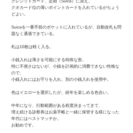
クレジットカード、定期（Suica）に加え、

クオカード位の薄いポイントカードを入れているがちょう
どよい。

Suicaを一番手前のポケットに入れているが、自動改札も問
題なく通過できている。

札は10枚は軽く入る。

小銭入れは薄さを可能にする特殊な形。

特に不便さはないが、小銭を計画的に消費できない性格な
ので、

小銭入れにはお守りを入れ、別の小銭入れを使用中。

色はイエローを選択したが、経年を楽しめる色合い。

中年になり、行動範囲がある程度決まってきて、

増え続ける診察券はお薬手帳と一緒に保管する様になった
年代にはベストマッチか。

お勧めです。