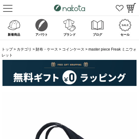
新着商品
アバウト
ブランド
ブログ
セール
トップ
カテゴリ
財布・ケース
コインケース
master piece Freak ミニウォ
レット