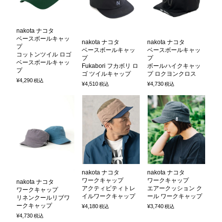
nakota ナコタ
ベースボールキャッ
nakota ナコタ
nakota ナコタ
プ
ベースボールキャッ
ベースボールキャッ
コットンツイル ロゴ
プ
プ
ベースボールキャッ
Fukabori フカボリ ロ
ボールハイクキャッ
プ
ゴ ツイルキャップ
プ ロクヨンクロス
¥
4,290
税込
¥
4,510
¥
4,730
税込
税込
nakota ナコタ
nakota ナコタ
ワークキャップ
ワークキャップ
nakota ナコタ
アクティビティトレ
エアークッション ク
ワークキャップ
イルワークキャップ
ール ワークキャップ
リネンクールリブワ
ークキャップ
¥
4,180
¥
3,740
税込
税込
¥
4,730
税込