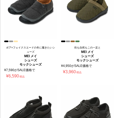
ボア×フェイクスエードの冬に履きたいシ
街も自然もこの一足と
MEI メイ
ューズ
MEI メイ
シューズ
シューズ
モックシューズ
モックシューズ
¥
4,950
がSALE価格で
¥
7,590
がSALE価格で
¥
3,960
税込
¥
6,590
税込