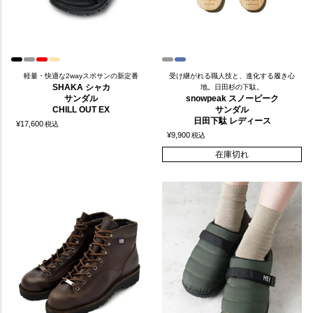
軽量・快適な2wayスポサンの新定番
受け継がれる職人技と、進化する履き心
SHAKA シャカ
地。日田杉の下駄。
サンダル
snowpeak スノーピーク
CHILL OUT EX
サンダル
日田下駄 レディース
¥
17,600
税込
¥
9,900
税込
在庫切れ