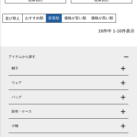
在庫切れ
在庫切れ
おすすめ順
新着順
価格が安い順
価格が高い順
並び替え
16
件中
1
-
16
件表示
アイテムから探す
帽子
ウェア
バッグ
財布・ケース
小物