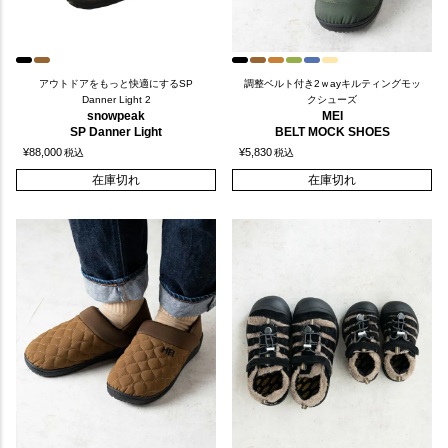
アウトドアをもっと快適にするSP
調整ベルト付き2ｗayキルティングモッ
Danner Light 2
クシューズ
snowpeak
MEI
SP Danner Light
BELT MOCK SHOES
¥
88,000
¥
5,830
税込
税込
在庫切れ
在庫切れ