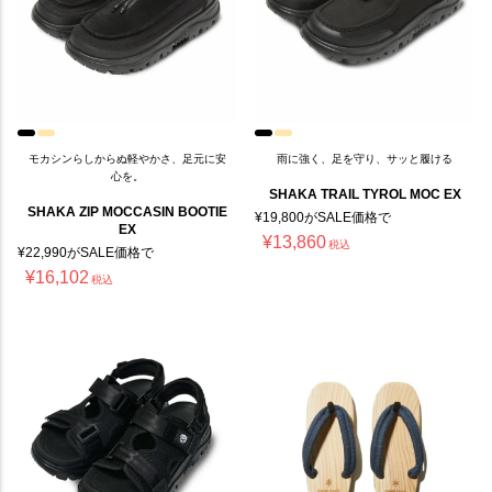
モカシンらしからぬ軽やかさ、足元に安
雨に強く、足を守り、サッと履ける
心を。
SHAKA TRAIL TYROL MOC EX
SHAKA ZIP MOCCASIN BOOTIE
¥
19,800
がSALE価格で
EX
¥
13,860
税込
¥
22,990
がSALE価格で
¥
16,102
税込