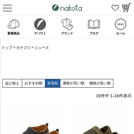
新着商品
アバウト
ブランド
ブログ
セール
トップ
カテゴリ
シューズ
おすすめ順
新着順
価格が安い順
価格が高い順
並び替え
16
件中
1
-
16
件表示