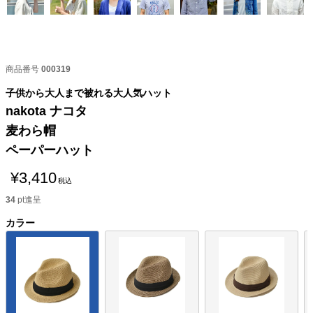
商品番号
000319
子供から大人まで被れる大人気ハット
nakota ナコタ
麦わら帽
ペーパーハット
¥
3,410
税込
34
pt進呈
カラー