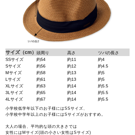
サイズ（cm）
頭周り
高さ
ツバの長さ
SSサイズ
約54
約11
約4
Sサイズ
約56
約12
約4.5
Mサイズ
約58
約13
約5
Lサイズ
約61
約13
約5
XLサイズ
約63
約14
約5.5
3Lサイズ
約65
約14
約5.5
4Lサイズ
約67
約14
約5.5
小学校低学年以下のお子様にはSSサイズ、
小学校中学年以上のお子様にはSサイズがおすすめ。
大人の場合、平均的な頭の大きさでは
女性にはMサイズ(頭の小さい女性はSサイズ)