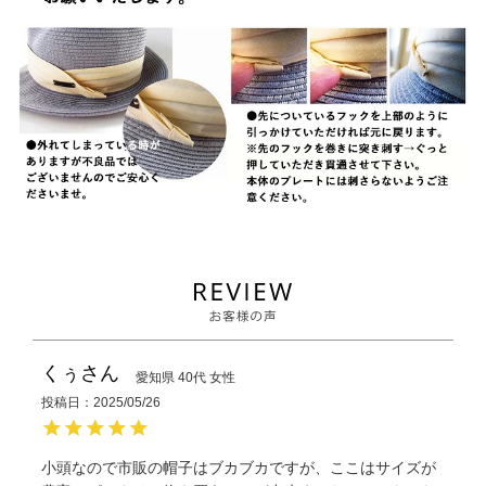
くぅ
愛知県
40代
女性
投稿日
2025/05/26
小頭なので市販の帽子はブカブカですが、ここはサイズが