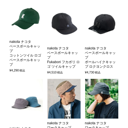
nakota ナコタ
ベースボールキャッ
nakota ナコタ
nakota ナコタ
プ
ベースボールキャッ
ベースボールキャッ
コットンツイル ロゴ
プ
プ
ベースボールキャッ
Fukabori フカボリ ロ
ボールハイクキャッ
プ
ゴ ツイルキャップ
プ ロクヨンクロス
¥
4,290
税込
¥
4,510
¥
4,730
税込
税込
nakota ナコタ
nakota ナコタ
ワークキャップ
ワークキャップ